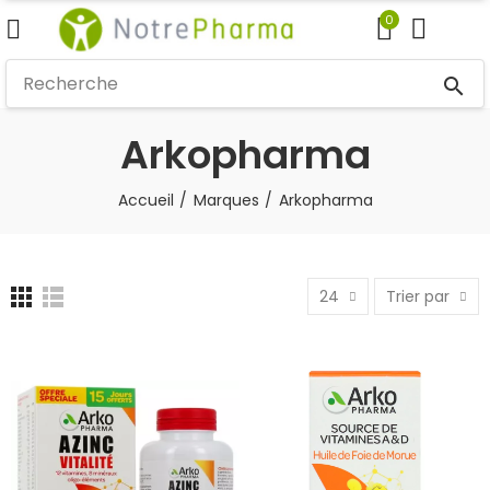
0
search
Arkopharma
Accueil
Marques
Arkopharma
24
Trier par