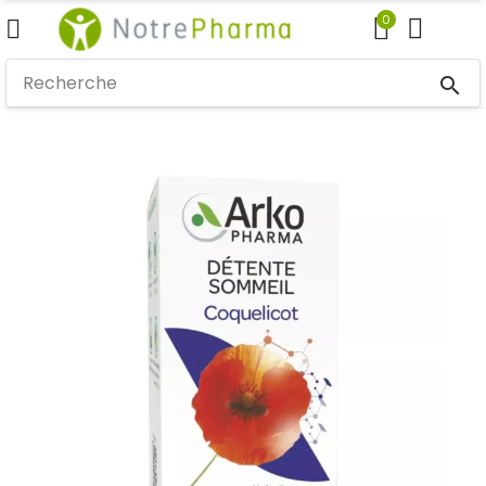
0
search