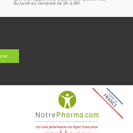
du lundi au vendredi de 9h à 18h
nner