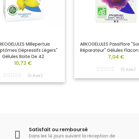
RKOGELULES Millepertuis
ARKOGELULES Passiflore "S
ptômes Dépressifs Légers"
Réparateur" Gélules Flacon
Gélules Boite De 42
7,04 €
10,73 €
(
0
Avis
)
(
0
Avis
)
Satisfait ou remboursé
Dans les 14 jours suivant la réception de