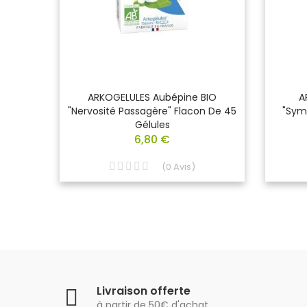
re La
ARKOGELULES Aubépine BIO
A
 Du
"nervosité Passagère" Flacon De 45
"Sym
Gélules
6,80 €
(
0
Avis
)
Livraison offerte
à partir de 50€ d'achat