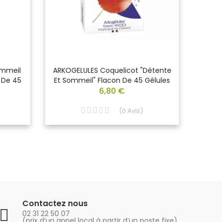
ommeil
ARKOGELULES Coquelicot "Détente
ARKOGE
 De 45
Et Sommeil" Flacon De 45 Gélules
Nerv
6,80 €
(
0
Avis
)
Contactez nous
02 31 22 50 07
(prix d’un appel local à partir d’un poste fixe)