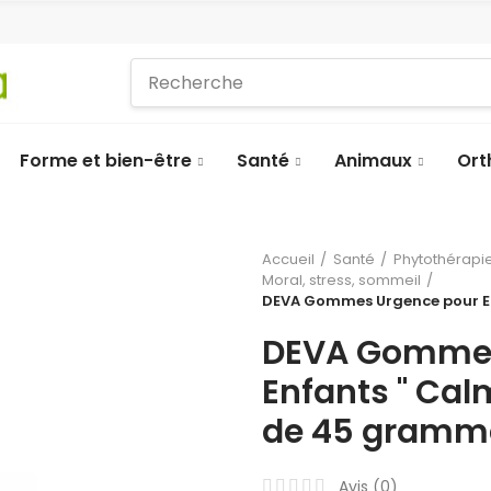
Forme et bien-être
Santé
Animaux
Ort
Accueil
Santé
Phytothérapie
Moral, stress, sommeil
DEVA Gommes Urgence pour En
DEVA Gommes
Enfants " Cal
de 45 gramm
Avis (
0
)