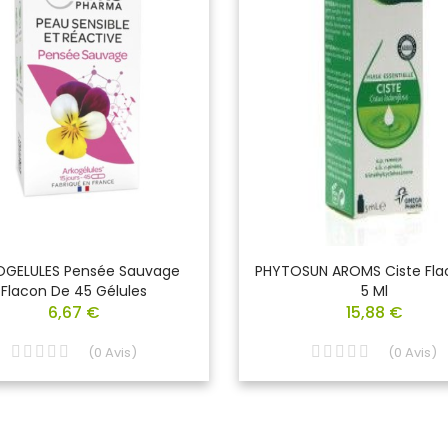
OGELULES Pensée Sauvage
PHYTOSUN AROMS Ciste Fla
Flacon De 45 Gélules
5 Ml
6,67 €
15,88 €
(
0
Avis
)
(
0
Avis
)