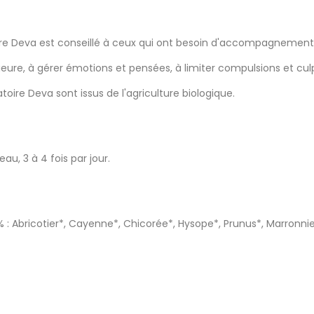
oire Deva est conseillé à ceux qui ont besoin d'accompagnement 
rieure, à gérer émotions et pensées, à limiter compulsions et culp
oire Deva sont issus de l'agriculture biologique.
au, 3 à 4 fois par jour.
1% : Abricotier*, Cayenne*, Chicorée*, Hysope*, Prunus*, Marronnier