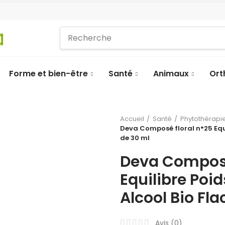
Forme et bien-être
Santé
Animaux
Ort
Accueil
Santé
Phytothérapie
Deva Composé floral n°25 Equi
de 30 ml
Deva Composé
Equilibre Poi
Alcool Bio Fl
Avis (
0
)