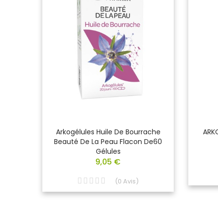
ses
Arkogélules Huile De Bourrache
ARK
Ml
Beauté De La Peau Flacon De60
Gélules
9,05 €
(
0
Avis
)