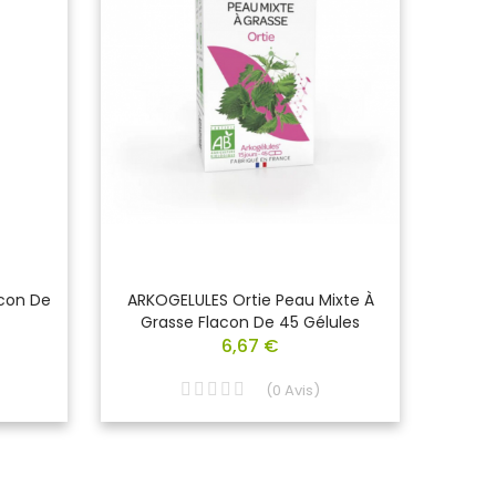
con De
ARKOGELULES Ortie Peau Mixte À
ARKOP
Grasse Flacon De 45 Gélules
6,67 €
(
0
Avis
)