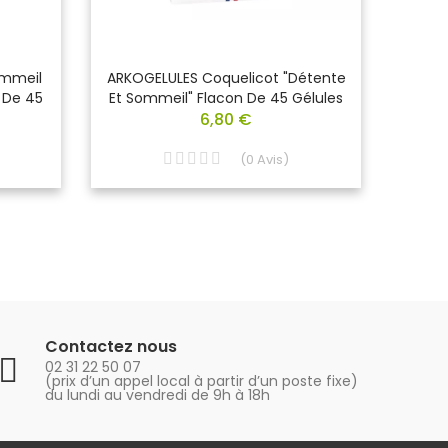
ommeil
ARKOGELULES Coquelicot "Détente
ARKOGE
 De 45
Et Sommeil" Flacon De 45 Gélules
Nerv
6,80 €
(
0
Avis
)
Contactez nous
02 31 22 50 07
(prix d’un appel local à partir d’un poste fixe)
du lundi au vendredi de 9h à 18h