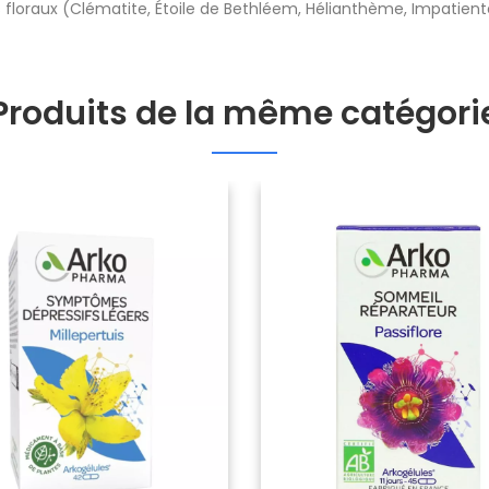
s floraux (Clématite, Étoile de Bethléem, Hélianthème, Impatiente
Produits de la même catégori