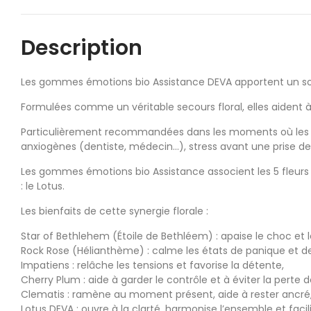
Description
Les gommes émotions bio Assistance DEVA apportent un sout
Formulées comme un véritable secours floral, elles aident à r
Particulièrement recommandées dans les moments où les 
anxiogènes (dentiste, médecin…), stress avant une prise d
Les gommes émotions bio Assistance associent les 5 fleur
: le Lotus.
Les bienfaits de cette synergie florale :
Star of Bethlehem (Étoile de Bethléem) : apaise le choc et
Rock Rose (Hélianthème) : calme les états de panique et de
Impatiens : relâche les tensions et favorise la détente,
Cherry Plum : aide à garder le contrôle et à éviter la perte 
Clematis : ramène au moment présent, aide à rester ancré
Lotus DEVA : ouvre à la clarté, harmonise l’ensemble et facil