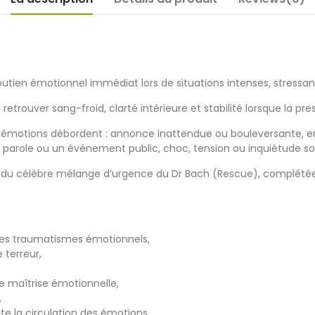
ien émotionnel immédiat lors de situations intenses, stressan
etrouver sang-froid, clarté intérieure et stabilité lorsque la pr
émotions débordent : annonce inattendue ou bouleversante, 
e parole ou un événement public, choc, tension ou inquiétude s
s du célèbre mélange d’urgence du Dr Bach (Rescue), complétée
 les traumatismes émotionnels,
 terreur,
de maîtrise émotionnelle,
,
ite la circulation des émotions