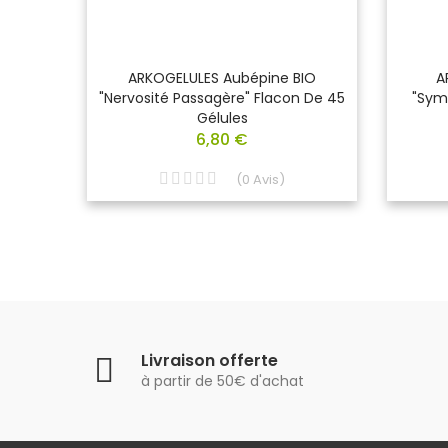
re La
ARKOGELULES Aubépine BIO
A
 Du
"nervosité Passagère" Flacon De 45
"Sym
Gélules
6,80 €
(
0
Avis
)
Livraison offerte
à partir de 50€ d'achat