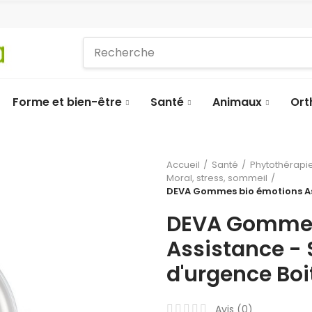
Forme et bien-être
Santé
Animaux
Ort
Accueil
Santé
Phytothérapie
Moral, stress, sommeil
DEVA Gommes bio émotions Ass
DEVA Gommes
Assistance - 
d'urgence Boi
Avis (
0
)