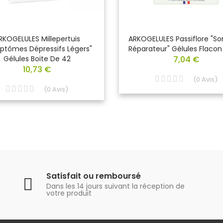
RKOGELULES Millepertuis
ARKOGELULES Passiflore "S
ptômes Dépressifs Légers"
Réparateur" Gélules Flacon
Gélules Boite De 42
7,04 €
10,73 €
(
0
Avis
)
(
0
Avis
)
Satisfait ou remboursé
Dans les 14 jours suivant la réception de
votre produit