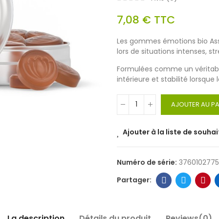
7,08 €
TTC
Les gommes émotions bio Ass
lors de situations intenses, s
Formulées comme un véritable 
intérieure et stabilité lorsque
AJOUTER AU PA
Ajouter à la liste de souhai
Numéro de série:
376010277
La description
Détails du produit
Reviews(0)