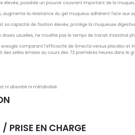
ique élevée, possède un pouvoir couvrant important de la muqueu
s, augmente la résistance du gel muqueux adhérent face aux ag
et sa capacité de fixation élevée, protège la muqueuse digestiv
x doses usuelles, ne modifie pas le temps de transit intestinal ph
aveugle comparant l'efficacité de Smecta versus placebo et inc
it des selles émises au cours des 72 premières heures dans le 
t ni absorbé ni métabolisé.
ION
 / PRISE EN CHARGE