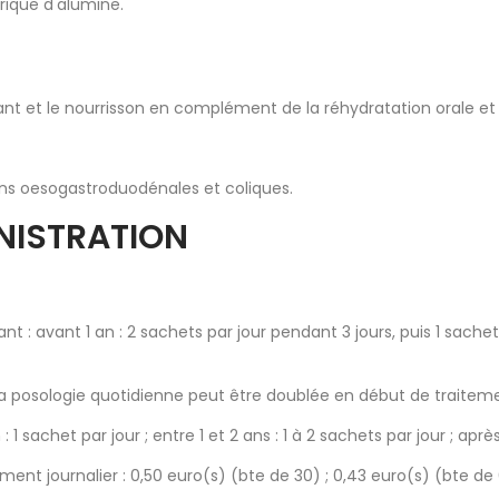
rique d'alumine.
t et le nourrisson en complément de la réhydratation orale et c
ns oesogastroduodénales et coliques.
INISTRATION
nt : avant 1 an : 2 sachets par jour pendant 3 jours, puis 1 sachet 
 la posologie quotidienne peut être doublée en début de traitem
 1 sachet par jour ; entre 1 et 2 ans : 1 à 2 sachets par jour ; aprè
ent journalier : 0,50 euro(s) (bte de 30) ; 0,43 euro(s) (bte de 