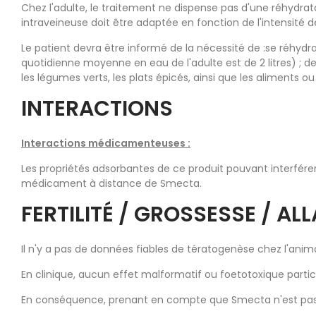
Chez l'adulte, le traitement ne dispense pas d'une réhydrata
intraveineuse doit être adaptée en fonction de l'intensité de 
Le patient devra être informé de la nécessité de :se réhydr
quotidienne moyenne en eau de l'adulte est de 2 litres) ; de 
les légumes verts, les plats épicés, ainsi que les aliments ou b
INTERACTIONS
Interactions médicamenteuses :
Les propriétés adsorbantes de ce produit pouvant interférer
médicament à distance de Smecta.
FERTILITÉ / GROSSESSE / AL
Il n'y a pas de données fiables de tératogenèse chez l'anima
En clinique, aucun effet malformatif ou foetotoxique particu
En conséquence, prenant en compte que Smecta n'est pas abs