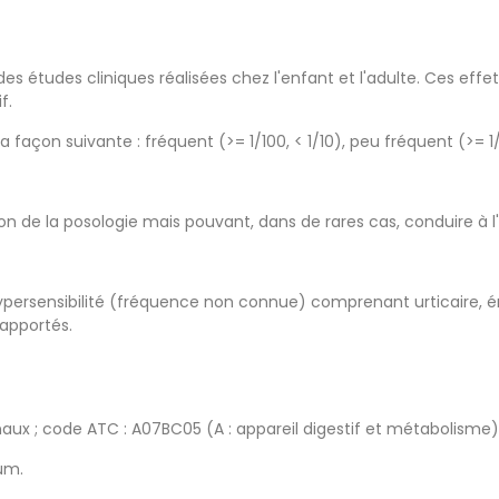
des études cliniques réalisées chez l'enfant et l'adulte. Ces eff
f.
 façon suivante : fréquent (>= 1/100, < 1/10), peu fréquent (>= 1/
on de la posologie mais pouvant, dans de rares cas, conduire à l
ypersensibilité (fréquence non connue) comprenant urticaire, é
apportés.
ux ; code ATC : A07BC05 (A : appareil digestif et métabolisme)
um.