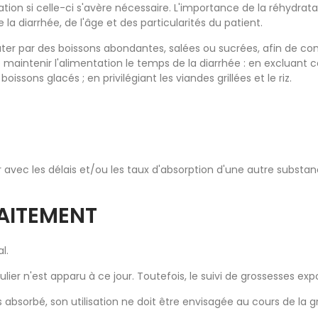
tion si celle-ci s'avère nécessaire. L'importance de la réhydrata
la diarrhée, de l'âge et des particularités du patient.
ater par des boissons abondantes, salées ou sucrées, afin de comp
maintenir l'alimentation le temps de la diarrhée : en excluant cer
oissons glacés ; en privilégiant les viandes grillées et le riz.
 avec les délais et/ou les taux d'absorption d'une autre substa
LAITEMENT
l.
lier n'est apparu à ce jour. Toutefois, le suivi de grossesses ex
orbé, son utilisation ne doit être envisagée au cours de la gr