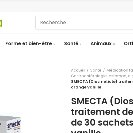
Forme et bien-être
Santé
Animaux
Ort
Accueil
Santé
Médication f
Gastroentérologie, estomac, di
SMECTA (Diosmeticte) traitem
orange vanille
SMECTA (Dios
traitement de
de 30 sachet