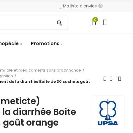
Ma liste d'envies
0
0
search
hopédie
Promotions
amiliale et médicaments sans ordonnance
gestion
ent de la diarrhée Boite de 30 sachets goût
meticte)
 la diarrhée Boite
s goût orange