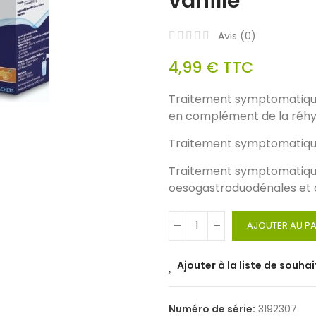
vanille
Avis (
0
)
4,99 €
TTC
Traitement symptomatique d
en complément de la réhyd
Traitement symptomatique
Traitement symptomatique 
oesogastroduodénales et c
AJOUTER AU PA
Ajouter à la liste de souhai
Numéro de série:
3192307