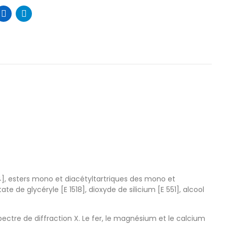
, esters mono et diacétyltartriques des mono et
te de glycéryle [E 1518], dioxyde de silicium [E 551], alcool
ectre de diffraction X. Le fer, le magnésium et le calcium