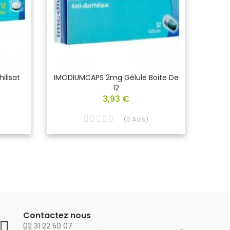
ilisat
IMODIUMCAPS 2mg Gélule Boite De
MIC
12
Ré
3,93 €
(
0
Avis
)
Contactez nous
02 31 22 50 07