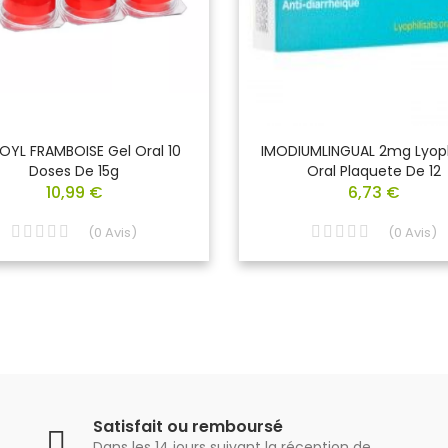
OYL FRAMBOISE Gel Oral 10
IMODIUMLINGUAL 2mg Lyoph
Doses De 15g
Oral Plaquete De 12
10,99 €
6,73 €
(
0
Avis
)
(
0
Avis
)
Satisfait ou remboursé
Dans les 14 jours suivant la réception de