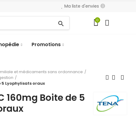
Ma liste d'envies
0
0
search
hopédie
Promotions
amiliale et médicaments sans ordonnance
gestion
5 Lyophylisats oraux
 160mg Boite de 5
oraux