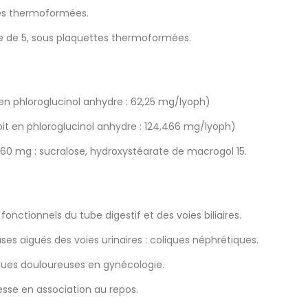
ttes thermoformées.
îte de 5, sous plaquettes thermoformées.
 en phloroglucinol anhydre : 62,25 mg/lyoph)
soit en phloroglucinol anhydre : 124,466 mg/lyoph)
 160 mg : sucralose, hydroxystéarate de macrogol 15.
nctionnels du tube digestif et des voies biliaires.
s aiguës des voies urinaires : coliques néphrétiques.
es douloureuses en gynécologie.
sse en association au repos.