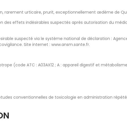
n, rarement urticaire, prurit, exceptionnellement œdème de Qui
ion des effets indésirables suspectés après autorisation du méd
désirable suspecté via le système national de déclaration : Age
igilance. Site internet : www.ansm.sante.fr.
e (code ATC : A03AX12 ; A : appareil digestif et métabolisme ; 
 études conventionnelles de toxicologie en administration répété
ION