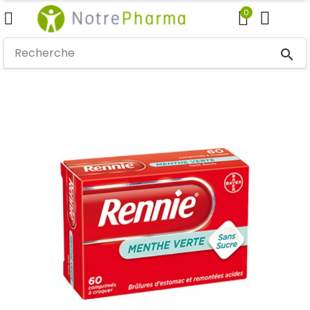
0
search