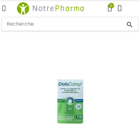
0
search