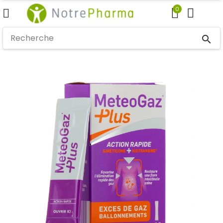
0
search