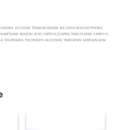
LPHENOL. GLYCERIN. TITANIUM DIOXIDE. BIS-ETHYLHEXYLOXYPHENOL
YLMETHANE. BENZOIC ACID. CAPRYLIC/CAPRIC TRIGLYCERIDE. CAPRYLYL
ICA. TOCOPHEROL. TOCOPHERYL GLUCOSIDE. TRIBEHENIN. XANTHAN GUM.
e