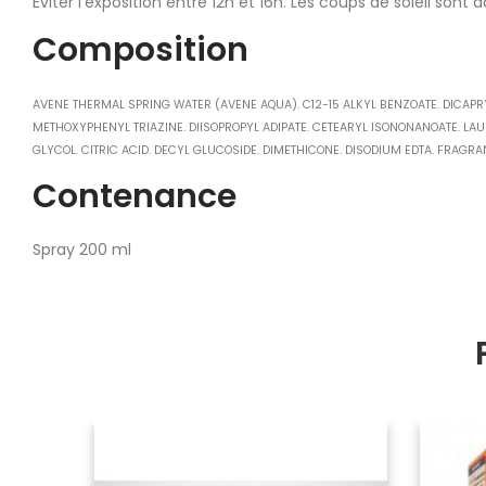
Éviter l'exposition entre 12h et 16h. Les coups de soleil sont
Composition
AVENE THERMAL SPRING WATER (AVENE AQUA). C12-15 ALKYL BENZOATE. DICAP
METHOXYPHENYL TRIAZINE. DIISOPROPYL ADIPATE. CETEARYL ISONONANOATE. L
GLYCOL. CITRIC ACID. DECYL GLUCOSIDE. DIMETHICONE. DISODIUM EDTA. FRAGR
Contenance
Spray 200 ml