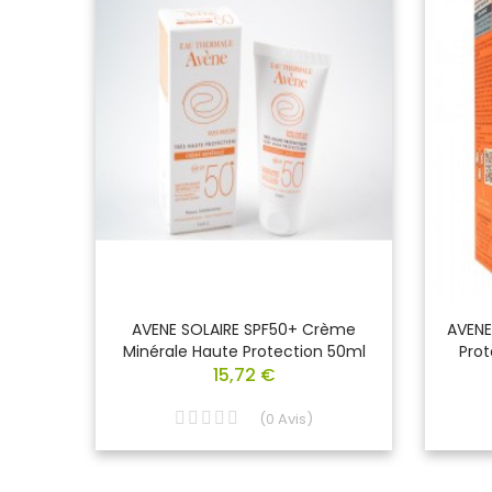
aute
AVENE SOLAIRE SPF50+ Crème
AVENE
ibles
Minérale Haute Protection 50ml
Prot
 Ml
15,72 €
(
0
Avis
)