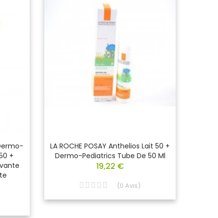
 Dermo-
LA ROCHE POSAY Anthelios Lait 50 +
AVE
 50 +
Dermo-Pediatrics Tube De 50 Ml
Haute
avante
19,22 €
De
te
(
0
Avis
)