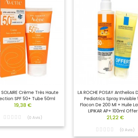
 SOLAIRE Crème Très Haute
LA ROCHE POSAY Anthelios
ection SPF 50+ Tube 50ml
Pediatrics Spray Invisible
19,38 €
Flacon De 200 Ml + Huile L
LIPIKAR AP+ 100ml Offer
21,22 €
(
0
Avis
)
(
0
Avis
)