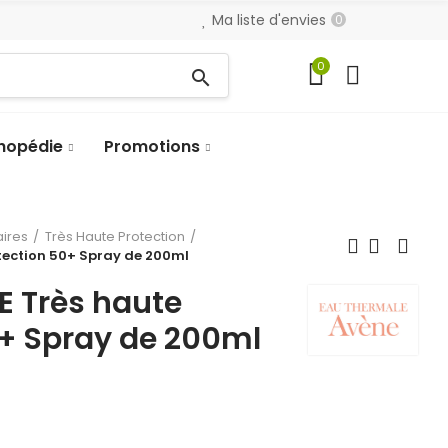
Ma liste d'envies
0
0
search
hopédie
Promotions
aires
Très Haute Protection
tection 50+ Spray de 200ml
E Très haute
0+ Spray de 200ml