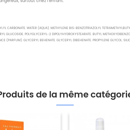
 dangereux, surtout chez l'enfant.
RYLYL CARBONATE. WATER (AQUA). METHYLENE BIS-BENZOTRIAZOLYL TETRAMETHYLBUTY
AURYL GLUCOSIDE. POLYGLYCERYL-2 DIPOLYHYDROXYSTEARATE. BUTYL METHOXYDIBENZO
ANCE (PARFUM). GLYCERYL BEHENATE. GLYCERYL DIBEHENATE. PROPYLENE GLYCOL. SIL
Produits de la même catégori