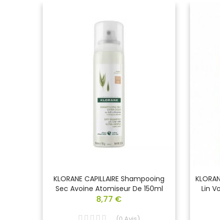
OS À LA
KLORANE CAPILLAIRE Shampooing
KLORAN
l
Sec Avoine Atomiseur De 150ml
Lin V
8,77 €
(
0
Avis
)