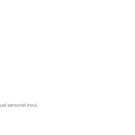
l sensoriel inouï.