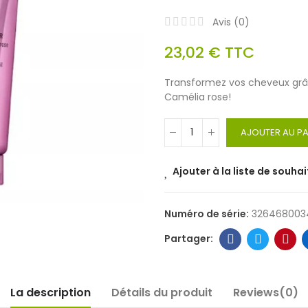
Avis (
0
)
23,02 €
TTC
Transformez vos cheveux grâc
Camélia rose!
AJOUTER AU PA
Ajouter à la liste de souhai
Numéro de série:
326468003
La description
Détails du produit
Reviews(0)