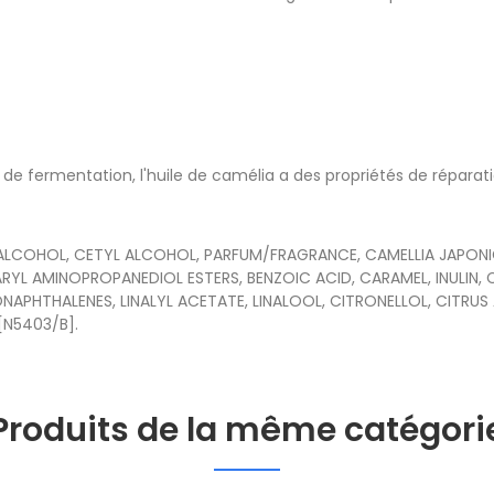
de fermentation, l'huile de camélia a des propriétés de réparat
ALCOHOL, CETYL ALCOHOL, PARFUM/FRAGRANCE, CAMELLIA JAPONI
RYL AMINOPROPANEDIOL ESTERS, BENZOIC ACID, CARAMEL, INULI
THALENES, LINALYL ACETATE, LINALOOL, CITRONELLOL, CITRUS A
[N5403/B].
Produits de la même catégori