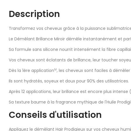
Description
Transformez vos cheveux grâce à la puissance sublimatrice
Le Démêlant Brillance Miroir démêle instantanément et pa
Sa formule sans silicone nourrit intensément la fibre capillai
Vos cheveux sont éclatants de brillance, leur toucher soyeux
Dès la 1ère application⁽¹⁾, les cheveux sont faciles à démêler
Ils sont hydratés, soyeux et doux pour 90% des utilisatrices.
Après 12 applications, leur brillance est encore plus intense
Sa texture baume à la fragrance mythique de l'Huile Prodig
Conseils d'utilisation
Appliquez le démêlant Hair Prodigieux sur vos cheveux humide