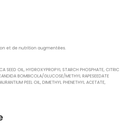
ion et de nutrition augmentées.
CA SEED OIL, HYDROXYPROPYL STARCH PHOSPHATE, CITRIC
N, CANDIDA BOMBICOLA/GLUCOSE/METHYL RAPESEEDATE
URANTIUM PEEL OIL, DIMETHYL PHENETHYL ACETATE,
e