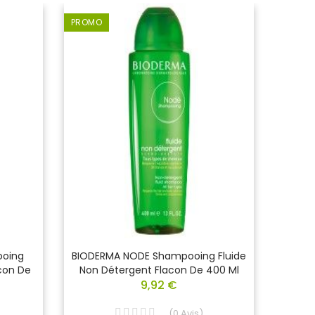
PROMO
-5,00 
ooing
BIODERMA NODE Shampooing Fluide
NUXE 
acon De
Non Détergent Flacon De 400 Ml
Corps
9,92 €
(
0
Avis
)