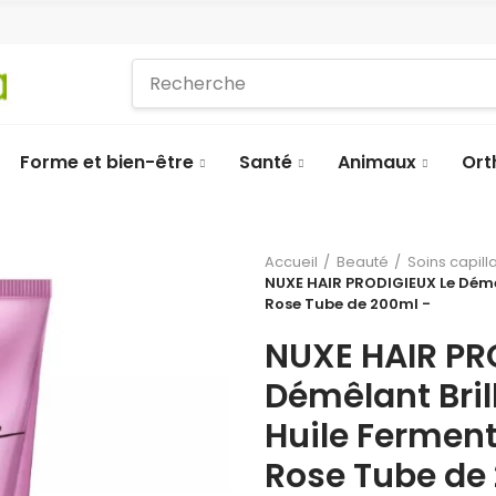
Forme et bien-être
Santé
Animaux
Ort
Accueil
Beauté
Soins capill
NUXE HAIR PRODIGIEUX Le Démêl
Rose Tube de 200ml -
NUXE HAIR PR
Démêlant Brill
Huile Fermen
Rose Tube de