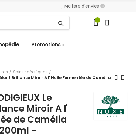
Ma liste d'envies
0
0
search
hopédie
Promotions
aires
Soins spécifiques
ant Brillance Miroir A l' Huile Fermentée de Camélia
ODIGIEUX Le
ance Miroir A l'
tée de Camélia
 200ml -