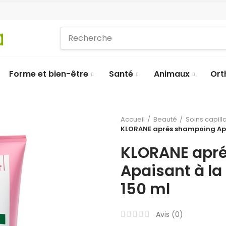
Forme et bien-être
Santé
Animaux
Ort
Accueil
Beauté
Soins capill
KLORANE aprés shampoing Apai
KLORANE apr
Apaisant à la
150 ml
Avis (
0
)