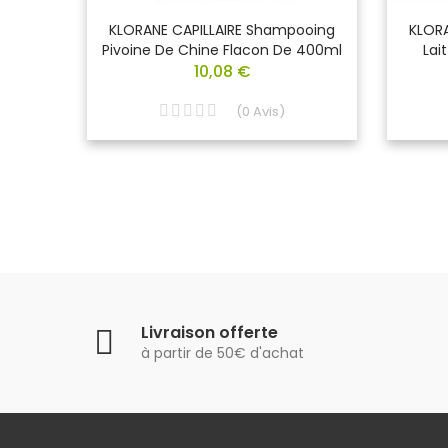
 Anti
KLORANE CAPILLAIRE Shampooing
KLORA
De 200
Pivoine De Chine Flacon De 400ml
Lai
10,08 €
(
0
Avis
)
Livraison offerte
à partir de 50€ d'achat