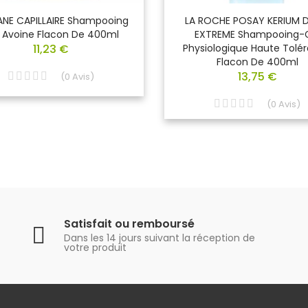
NE CAPILLAIRE Shampooing
LA ROCHE POSAY KERIUM 
t Avoine Flacon De 400ml
EXTREME Shampooing-
11,23 €
Physiologique Haute Tolé
Flacon De 400ml
13,75 €
(
0
Avis
)
(
0
Avis
)
Satisfait ou remboursé
Dans les 14 jours suivant la réception de
votre produit