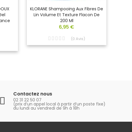
DOUX
KLORANE Shampooing Aux Fibres De
BIODE
Gel
Lin Volume Et Texture Flacon De
Non 
rance
200 Ml
6,95 €
(
0
Avis
)
Contactez nous
02 31 22 50 07
(prix d’un appel local à partir d’un poste fixe)
du lundi au vendredi de 9h à 18h