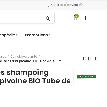
Ma liste d'envies
0
0
search
hopédie
Promotions
aires
Cuir chevelu irrité
sant à la pivoine BIO Tube de 150 ml
és shampoing
 pivoine BIO Tube de