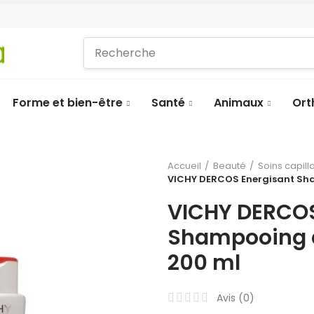
Forme et bien-être
Santé
Animaux
Ort
Accueil
Beauté
Soins capill
VICHY DERCOS Energisant Sha
VICHY DERCOS
Shampooing a
200 ml
Avis (
0
)