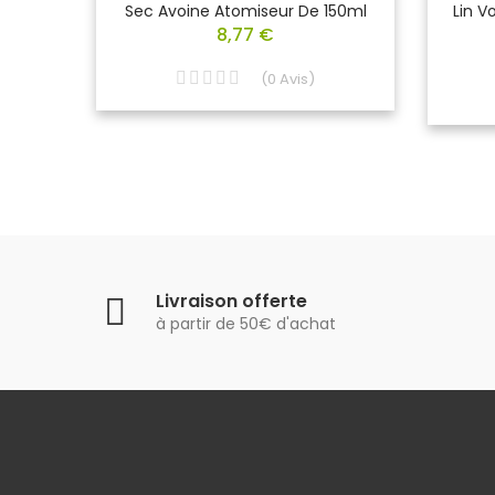
l
Sec Avoine Atomiseur De 150ml
Lin V
8,77 €
(
0
Avis
)
Livraison offerte
à partir de 50€ d'achat