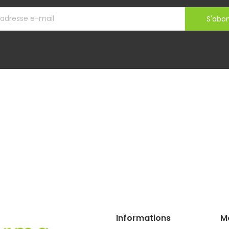
S'abo
Informations
M