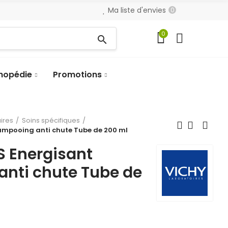
Ma liste d'envies
0
0
search
hopédie
Promotions
aires
Soins spécifiques
mpooing anti chute Tube de 200 ml
 Energisant
nti chute Tube de