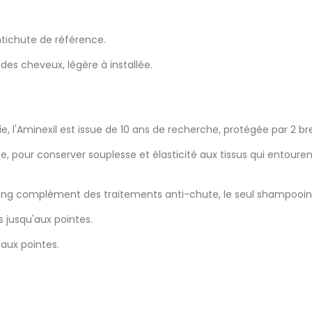
ntichute de référence.
es cheveux, légère à installée.
l'Aminexil est issue de 10 ans de recherche, protégée par 2 br
ène, pour conserver souplesse et élasticité aux tissus qui entoure
ng complément des traitements anti-chute, le seul shampooing 
s jusqu'aux pointes.
'aux pointes.