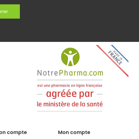
nner
on compte
Mon compte