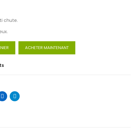
i chute.
eux.
NIER
ACHETER MAINTENANT
ts