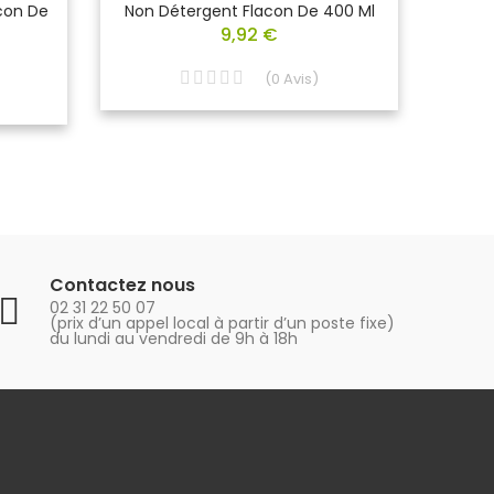
acon De
Non Détergent Flacon De 400 Ml
Corps
9,92 €
(
0
Avis
)
Contactez nous
02 31 22 50 07
(prix d’un appel local à partir d’un poste fixe)
du lundi au vendredi de 9h à 18h