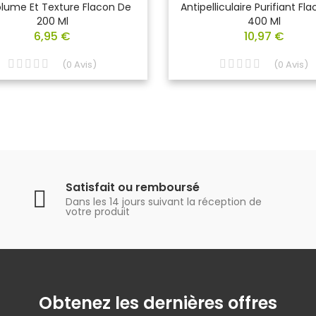
olume Et Texture Flacon De
Antipelliculaire Purifiant Fl
200 Ml
400 Ml
6,95 €
10,97 €
(
0
Avis
)
(
0
Avis
)
Satisfait ou remboursé
Dans les 14 jours suivant la réception de
votre produit
Obtenez les dernières offres