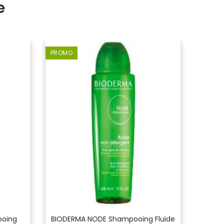
e
PROMO
-5,00 
ooing
BIODERMA NODE Shampooing Fluide
NUXE 