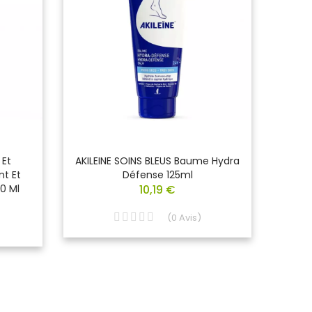
 Et
AKILEINE SOINS BLEUS Baume Hydra
COM
nt Et
Défense 125ml
0 Ml
10,19 €
(
0
Avis
)