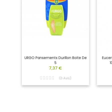
cone
URGO Pansements Durillon Boite De
Eucer
5
1
7,37 €
(
0
Avis
)