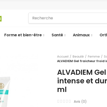
Forme et bien-être
Santé
Animaux
Ort
Accueil
Beauté
Femme
S
ALVADIEM Gel fraicheur froid 
ALVADIEM Gel 
intense et du
ml
Avis (
0
)