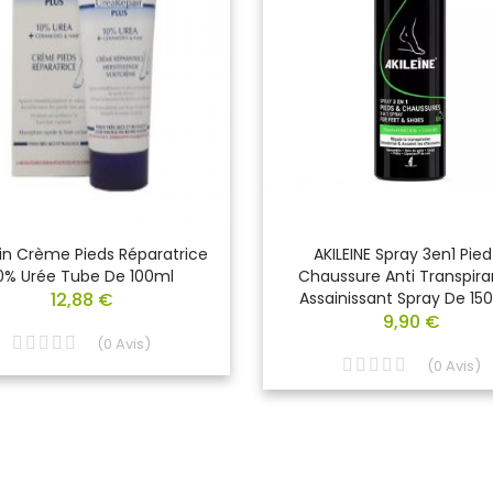
in Crème Pieds Réparatrice
AKILEINE Spray 3en1 Pied
0% Urée Tube De 100ml
Chaussure Anti Transpira
12,88 €
Assainissant Spray De 150
9,90 €
(
0
Avis
)
(
0
Avis
)