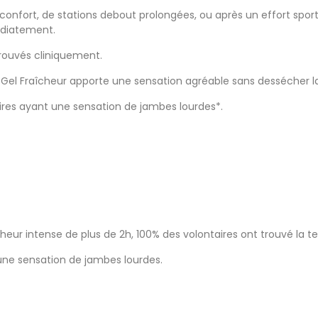
nconfort, de stations debout prolongées, ou après un effort sporti
médiatement.
prouvés cliniquement.
 Gel Fraîcheur apporte une sensation agréable sans dessécher la
ires ayant une sensation de jambes lourdes*.
heur intense de plus de 2h, 100% des volontaires ont trouvé la tex
 une sensation de jambes lourdes.