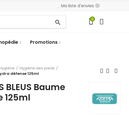
Ma liste d'envies
0
0
search
hopédie
Promotions
Hygiène
Hygiène des pieds
hydra défense 125ml
NS BLEUS Baume
e 125ml