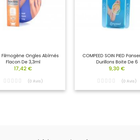
 Filmogène Ongles Abîmés
COMPEED SOIN PIED Pans
Flacon De 3,3ml
Durillons Boite De 6
17,42 €
9,30 €
(
0
Avis
)
(
0
Avis
)