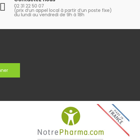
02 31 22 50 07
(prix d’un appel local à partir d’un poste fixe)
du lundi au vendredi de 9h à 18h
nner