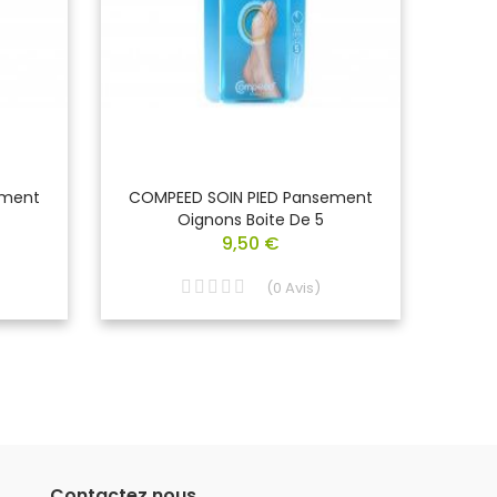
ement
COMPEED SOIN PIED Pansement
URGO 
Oignons Boite De 5
9,50 €
(
0
Avis
)
Contactez nous