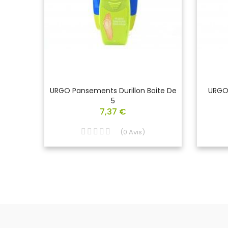
cone
URGO Pansements Durillon Boite De
URGO
5
7,37 €
(
0
Avis
)