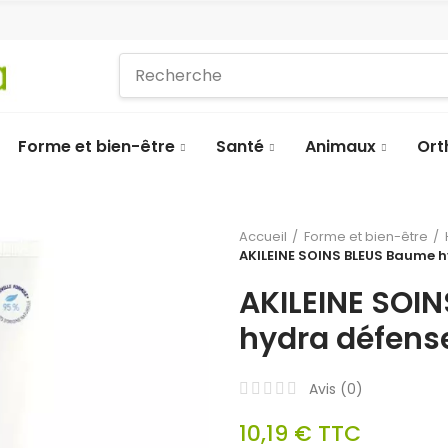
Forme et bien-être
Santé
Animaux
Ort
Accueil
Forme et bien-être
AKILEINE SOINS BLEUS Baume 
AKILEINE SOI
hydra défens
Avis (
0
)
10,19 €
TTC