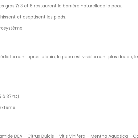
s gras Ώ 3 et 6 restaurent la barrière naturellede la peau.
issent et aseptisent les pieds.
écosystème.
mmédiatement après le bain, la peau est visiblement plus douce, 
5 à 37°C).
externe.
ide DEA – Citrus Dulcis – Vitis Vinifera – Mentha Aquqtica – C