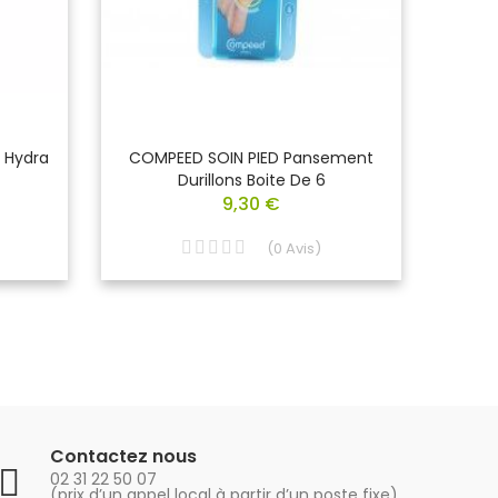
 Hydra
COMPEED SOIN PIED Pansement
COM
Durillons Boite De 6
9,30 €
(
0
Avis
)
Contactez nous
02 31 22 50 07
(prix d’un appel local à partir d’un poste fixe)