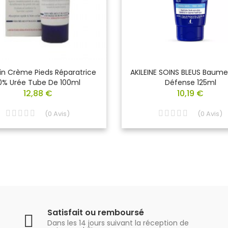
in Crème Pieds Réparatrice
AKILEINE SOINS BLEUS Baume
0% Urée Tube De 100ml
Défense 125ml
12,88 €
10,19 €
(
0
Avis
)
(
0
Avis
)
Satisfait ou remboursé
Dans les 14 jours suivant la réception de