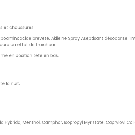
es et chaussures.
oaminoacide breveté. Akileine Spray Aseptisant désodorise l'in
ocure un effet de fraîcheur.
même en position tête en bas.
te la nuit.
la Hybrida, Menthol, Camphor, Isopropyl Myristate, Capryloyl Co