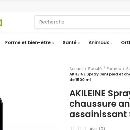
Forme et bien-être
Santé
Animaux
Ort
Accueil
Beauté
Femme
S
AKILEINE Spray 3en1 pied et c
de 1500 ml
AKILEINE Spra
chaussure ant
assainissant 
Avis (
0
)