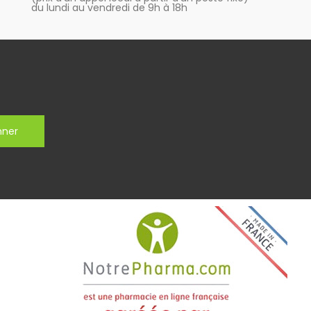
du lundi au vendredi de 9h à 18h
nner