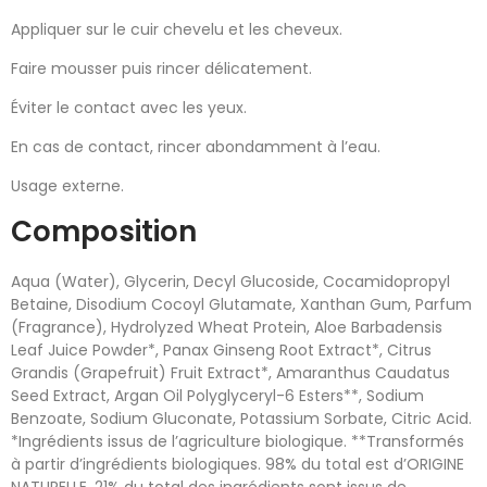
Appliquer sur le cuir chevelu et les cheveux.
Faire mousser puis rincer délicatement.
Éviter le contact avec les yeux.
En cas de contact, rincer abondamment à l’eau.
Usage externe.
Composition
Aqua (Water), Glycerin, Decyl Glucoside, Cocamidopropyl
Betaine, Disodium Cocoyl Glutamate, Xanthan Gum, Parfum
(Fragrance), Hydrolyzed Wheat Protein, Aloe Barbadensis
Leaf Juice Powder*, Panax Ginseng Root Extract*, Citrus
Grandis (Grapefruit) Fruit Extract*, Amaranthus Caudatus
Seed Extract, Argan Oil Polyglyceryl-6 Esters**, Sodium
Benzoate, Sodium Gluconate, Potassium Sorbate, Citric Acid.
*Ingrédients issus de l’agriculture biologique. **Transformés
à partir d’ingrédients biologiques. 98% du total est d’ORIGINE
NATURELLE. 21% du total des ingrédients sont issus de