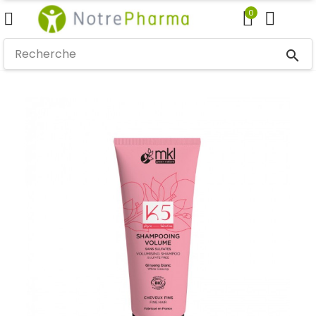
0
search