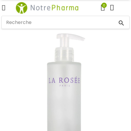
0
search