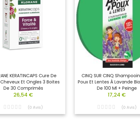
ANE KERATINCAPS Cure De
CINQ SUR CINQ Shampooin
 Cheveux Et Ongles 3 Boites
Poux Et Lentes À Lavande Bi
De 30 Comprimés
De 100 Ml + Peinge
26,54 €
17,24 €
(
0
Avis
)
(
0
Avis
)