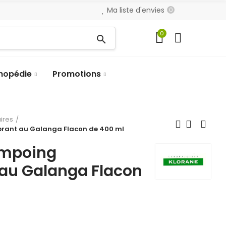
Ma liste d'envies
0
0
search
hopédie
Promotions
aires
rant au Galanga Flacon de 400 ml
mpoing
 au Galanga Flacon