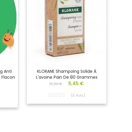
g Anti
KLORANE Shampoing Solide À
La R
o Flacon
L'avoine Pain De 80 Grammes
5,45 €
10,90 €
(
0
Avis
)