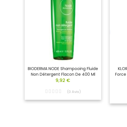
La
BIODERMA NODE Shampooing Fluide
KLOR
 Ml
Non Détergent Flacon De 400 Ml
Force
9,92 €
(
0
Avis
)