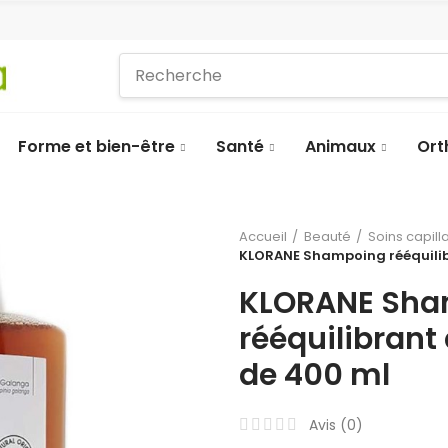
Forme et bien-être
Santé
Animaux
Ort
Accueil
Beauté
Soins capill
KLORANE Shampoing rééquilib
KLORANE Sha
rééquilibrant
de 400 ml
Avis (
0
)