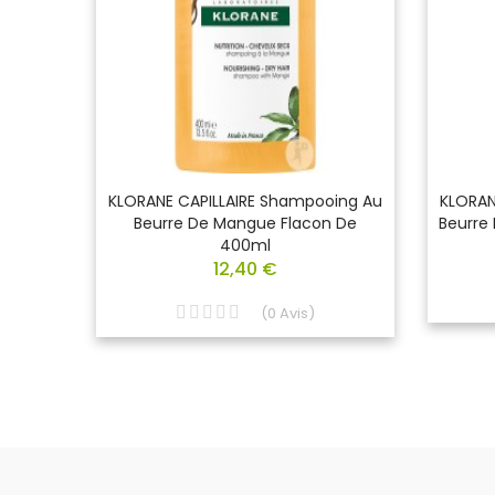
IC
KLORANE CAPILLAIRE Shampooing Au
KLORAN
ube De
Beurre De Mangue Flacon De
Beurre
400ml
12,40 €
(
0
Avis
)