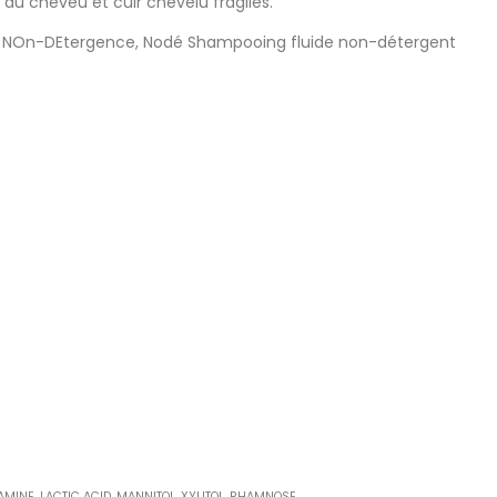
 du cheveu et cuir chevelu fragiles.
 la NOn-DEtergence, Nodé Shampooing fluide non-détergent
INE, LACTIC ACID, MANNITOL, XYLITOL, RHAMNOSE,