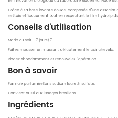
1re innovation biologique du Laboratoire Bioderma, Nodé est 
Grâce à sa base lavante douce, composée d'une associati
nettoie efficacement tout en respectant le film hydrolipid
Conseils d'utilisation
Matin ou soir - 7 jours/7
Faites mousser en massant délicatement le cuir chevelu.
Rincez abondamment et renouvelez l'opération.
Bon à savoir
Formule parfuméeSans sodium laureth sulfate,
Convient aussi aux lissages brésiliens.
Ingrédients
AQUA/WATER/EAU, CAPRYLYL/CAPRYL GLUCOSIDE, PEG-150 DISTEARATE, PEG-6 C