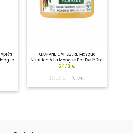
 Après
KLORANE CAPILLAIRE Masque
NUXE H
Mangue
Nutrition À La Mangue Pot De 150ml
24,18 €
(
0
Avis
)