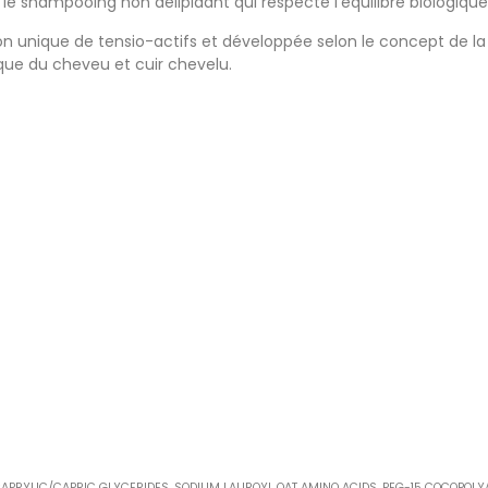
le shampooing non délipidant qui respecte l'équilibre biologique
on unique de tensio-actifs et développée selon le concept de
ique du cheveu et cuir chevelu.
APRYLIC/CAPRIC GLYCERIDES, SODIUM LAUROYL OAT AMINO ACIDS, PEG-15 COCOPOLYAM