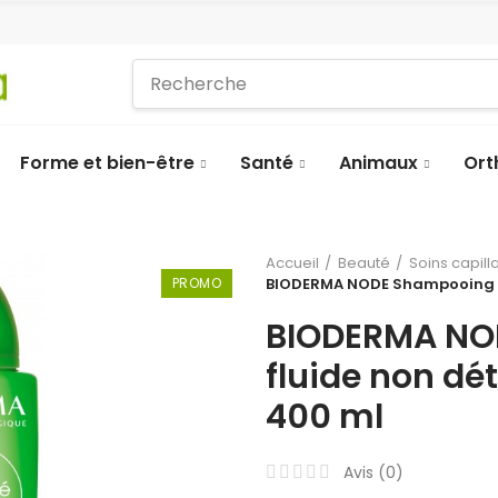
Forme et bien-être
Santé
Animaux
Ort
Accueil
Beauté
Soins capill
PROMO
BIODERMA NODE Shampooing fl
BIODERMA NO
fluide non dé
400 ml
Avis (
0
)