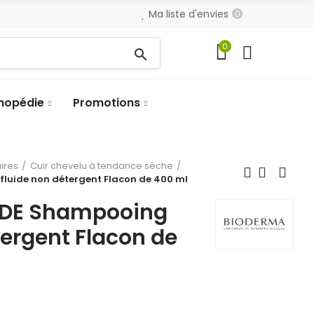
Ma liste d'envies
0
0
search
hopédie
Promotions
aires
Cuir chevelu à tendance sèche
uide non détergent Flacon de 400 ml
DE Shampooing
tergent Flacon de