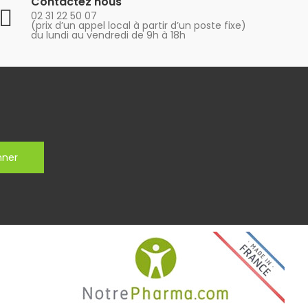
Contactez nous
02 31 22 50 07
(prix d’un appel local à partir d’un poste fixe)
du lundi au vendredi de 9h à 18h
nner