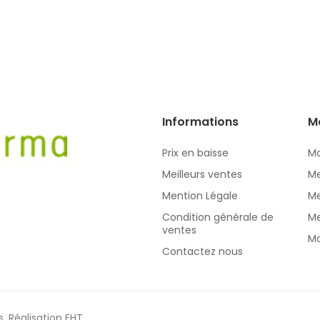
Informations
M
Prix en baisse
Mo
Meilleurs ventes
Me
Mention Légale
Me
Condition générale de
Me
ventes
Mo
Contactez nous
s.
Réalisation EHT