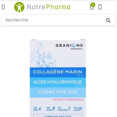
0
search