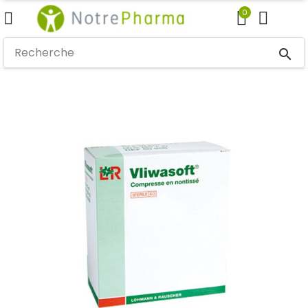
0
search