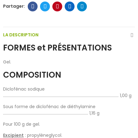
LA DESCRIPTION
FORMES et PRÉSENTATIONS
Gel.
COMPOSITION
Diclofénac sodique
............................................................................................................................. 1,00 g
Sous forme de diclofénac de diéthylamine
............................................................................................ 1,16 g
Pour 100 g de gel.
Excipient
: propylèneglycol.