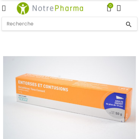
0
search