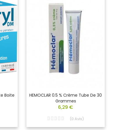
e Boite
HEMOCLAR 0.5 % Crème Tube De 30
HEXOM
Grammes
6,29 €
(
0
Avis
)