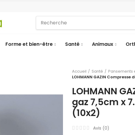
Forme et bien-être
Santé
Animaux
Ort
Accueil
Santé
Pansements e
LOHMANN GAZIN Compresse de g
LOHMANN GAZ
gaz 7,5cm x 7
(10x2)
Avis (
0
)