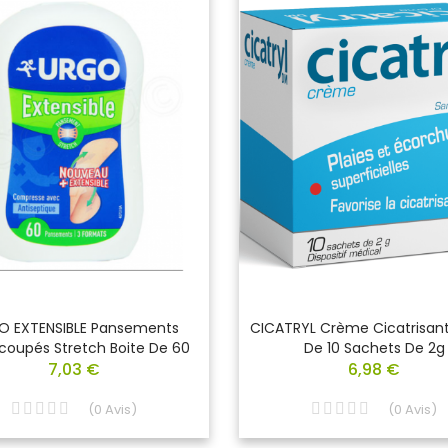
O EXTENSIBLE Pansements
CICATRYL Crème Cicatrisant
coupés Stretch Boite De 60
De 10 Sachets De 2g
7,03 €
6,98 €
(
0
Avis
)
(
0
Avis
)