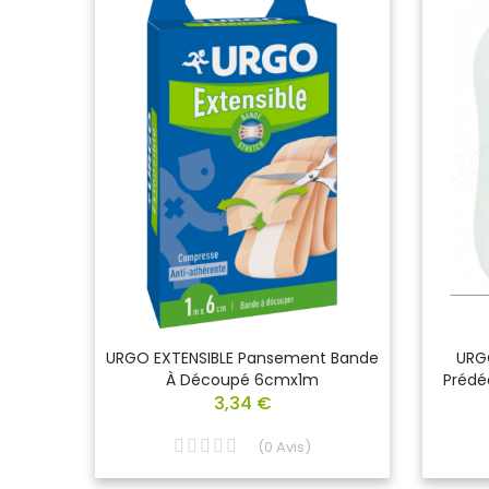
e 6
URGO EXTENSIBLE Pansement Bande
URG
À Découpé 6cmx1m
Prédé
3,34 €
(
0
Avis
)