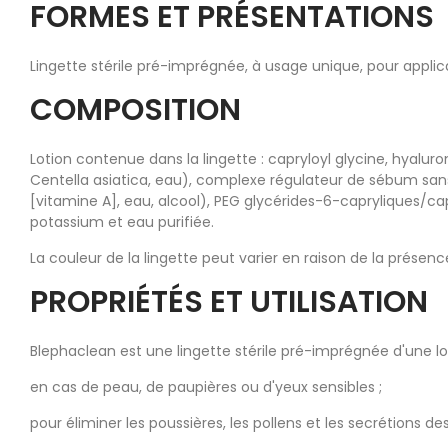
FORMES ET PRÉSENTATIONS
Lingette stérile pré-imprégnée, à usage unique, pour appli
COMPOSITION
Lotion contenue dans la lingette : capryloyl glycine, hyalur
Centella asiatica, eau), complexe régulateur de sébum sans c
[vitamine A], eau, alcool), PEG glycérides-6-capryliques/
potassium et eau purifiée.
La couleur de la lingette peut varier en raison de la prése
PROPRIÉTÉS ET UTILISATION
Blephaclean est une lingette stérile pré-imprégnée d'une lot
en cas de peau, de paupières ou d'yeux sensibles ;
pour éliminer les poussières, les pollens et les secrétions de