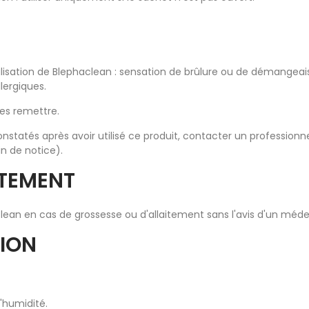
tilisation de Blephaclean : sensation de brûlure ou de démangea
lergiques.
les remettre.
nstatés après avoir utilisé ce produit, contacter un professionne
in de notice).
ITEMENT
clean en cas de grossesse ou d'allaitement sans l'avis d'un méde
ION
l'humidité.