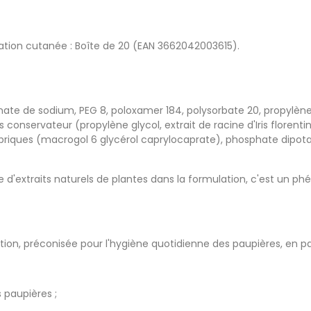
cation cutanée : Boîte de 20 (EAN 3662042003615).
onate de sodium, PEG 8, poloxamer 184, polysorbate 20, propylène g
onservateur (propylène glycol, extrait de racine d'Iris florenti
capriques (macrogol 6 glycérol caprylocaprate), phosphate dip
nce d'extraits naturels de plantes dans la formulation, c'est un 
ion, préconisée pour l'hygiène quotidienne des paupières, en part
s paupières ;