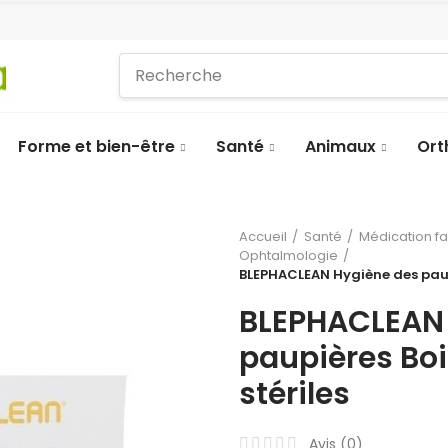
Forme et bien-être
Santé
Animaux
Ort
Accueil
Santé
Médication f
Ophtalmologie
BLEPHACLEAN Hygiène des paupi
BLEPHACLEAN 
paupières Boi
stériles
Avis (
0
)