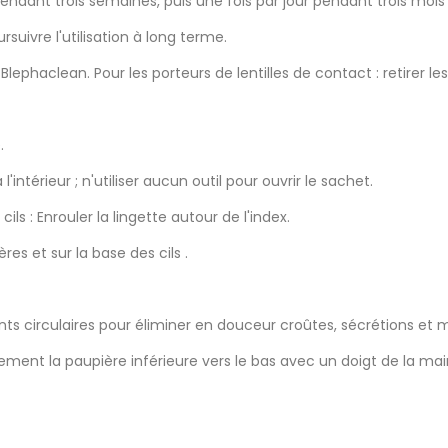
ir pendant trois semaines, puis une fois par jour pendant trois m
rsuivre l'utilisation à long terme.
ephaclean. Pour les porteurs de lentilles de contact : retirer les 
.
l'intérieur ; n'utiliser aucun outil pour ouvrir le sachet.
ls : Enrouler la lingette autour de l'index.
res et sur la base des cils .
 circulaires pour éliminer en douceur croûtes, sécrétions et m
ement la paupière inférieure vers le bas avec un doigt de la main 