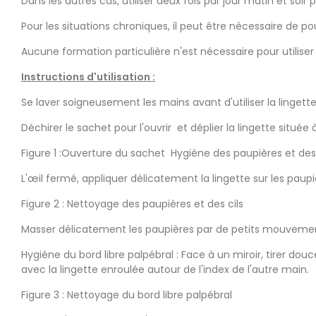
Dans les autres cas, utiliser deux fois par jour matin et so
Pour les situations chroniques, il peut être nécessaire de pou
Aucune formation particulière n'est nécessaire pour utiliser Bl
Instructions d'utilisation :
Se laver soigneusement les mains avant d'utiliser la lingette
Déchirer le sachet pour l'ouvrir et déplier la lingette située à 
Figure 1 :Ouverture du sachet Hygiène des paupières et des ci
L'œil fermé, appliquer délicatement la lingette sur les paupiè
Figure 2 : Nettoyage des paupières et des cils
Masser délicatement les paupières par de petits mouvements
Hygiène du bord libre palpébral : Face à un miroir, tirer douc
avec la lingette enroulée autour de l'index de l'autre main.
Figure 3 : Nettoyage du bord libre palpébral