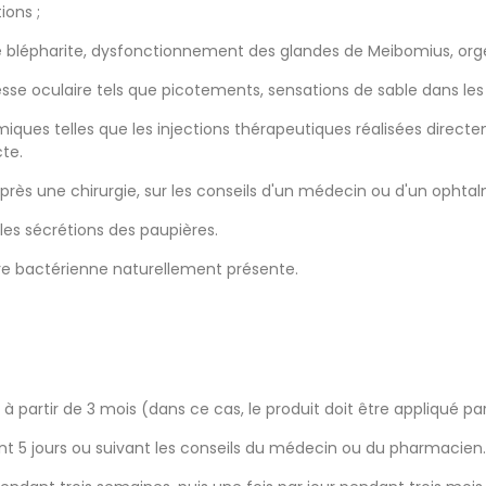
ions ;
e blépharite, dysfonctionnement des glandes de Meibomius, orge
oculaire tels que picotements, sensations de sable dans les ye
ques telles que les injections thérapeutiques réalisées directem
cte.
après une chirurgie, sur les conseils d'un médecin ou d'un ophtal
 les sécrétions des paupières.
ore bactérienne naturellement présente.
 à partir de 3 mois (dans ce cas, le produit doit être appliqué pa
ndant 5 jours ou suivant les conseils du médecin ou du pharmacien.