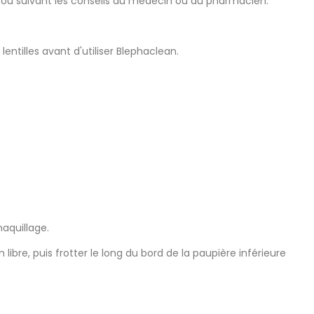
ois ou suivant les conseils du médecin ou du pharmacien.
lentilles avant d'utiliser Blephaclean.
aquillage.
libre, puis frotter le long du bord de la paupière inférieure