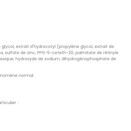
lycol, extrait d'hydrocotyl (propylène glycol, extrait de
na, sulfate de zinc, PPG-5-ceteth-20, palmitate de rétinyle
otassique, hydroxyde de sodium, dihydrogénophosphate de
phénomène normal.
iculier :