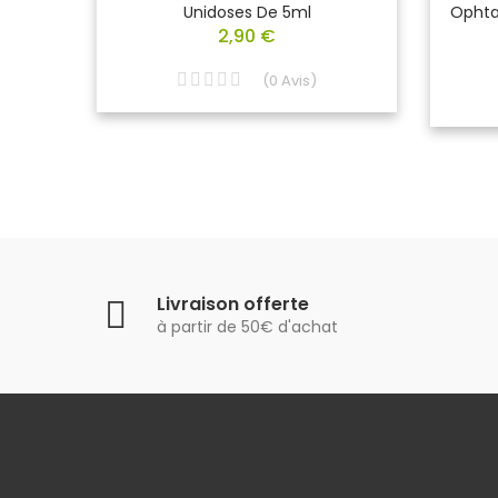
Unidoses De 5ml
Ophta
2,90 €
(
0
Avis
)
Livraison offerte
à partir de 50€ d'achat