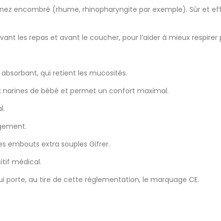
 nez encombré (rhume, rhinopharyngite par exemple). Sûr et effi
t les repas et avant le coucher, pour l’aider à mieux respirer
absorbant, qui retient les mucosités.
x narines de bébé et permet un confort maximal.
l.
ngement.
 embouts extra souples Gifrer.
tif médical.
ui porte, au tire de cette réglementation, le marquage CE.