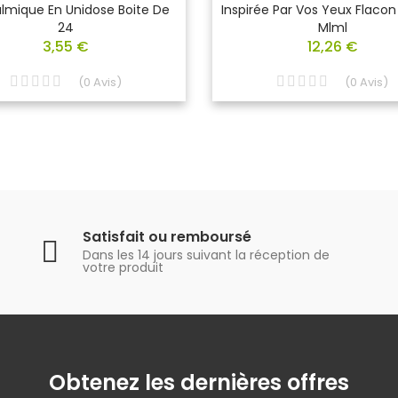
lmique En Unidose Boite De
Inspirée Par Vos Yeux Flaco
24
Mlml
3,55 €
12,26 €
(
0
Avis
)
(
0
Avis
)
Satisfait ou remboursé
Dans les 14 jours suivant la réception de
votre produit
Obtenez les dernières offres