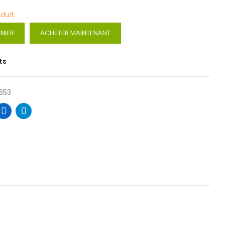
oduit
NIER
ACHETER MAINTENANT
ts
653