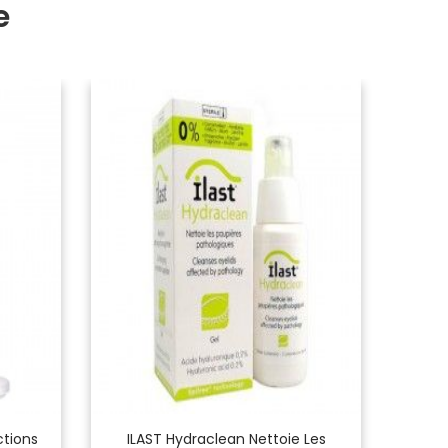
e
ctions
ILAST Hydraclean Nettoie Les
ILAS