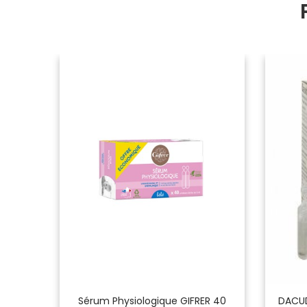
ttes Et
Sérum Physiologique GIFRER 40
DACUD