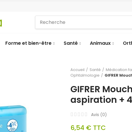
Forme et bien-être
Santé
Animaux
Ort
Accueil
Santé
Médication f
Ophtalmologie
GIFRER Mouch
GIFRER Mouch
aspiration + 
Avis (
0
)
6,54 €
TTC