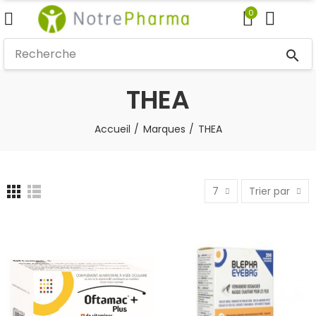
0
search
THEA
Accueil
Marques
THEA
7
Trier par