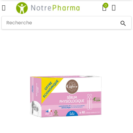
0
search