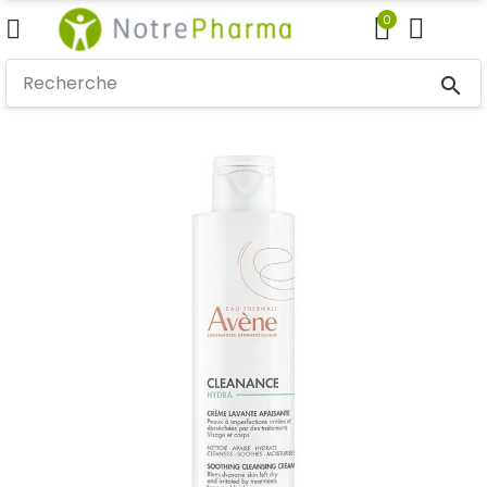
0
search