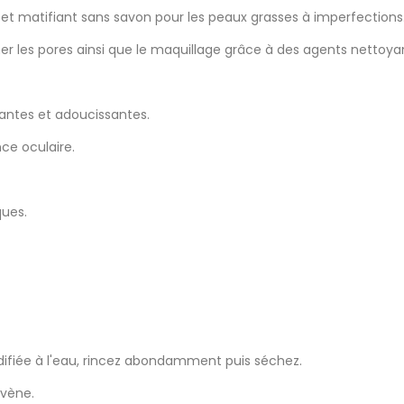
et matifiant sans savon pour les peaux grasses à imperfections
her les pores ainsi que le maquillage grâce à des agents nettoy
santes et adoucissantes.
ce oculaire.
ques.
difiée à l'eau, rincez abondamment puis séchez.
Avène.