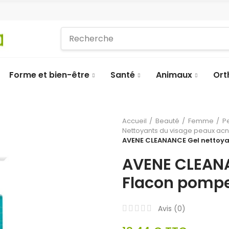
Forme et bien-être
Santé
Animaux
Ort
Accueil
Beauté
Femme
P
Nettoyants du visage peaux ac
AVENE CLEANANCE Gel nettoya
AVENE CLEANA
Flacon pompe
Avis (
0
)