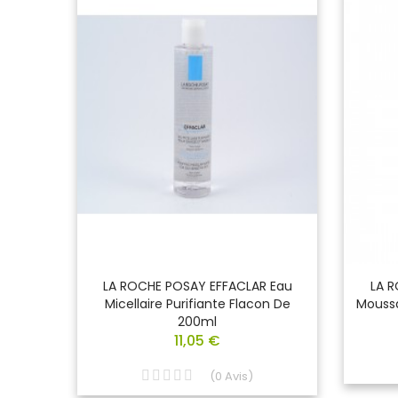
E DU
LA ROCHE POSAY EFFACLAR Eau
LA R
Ml
Micellaire Purifiante Flacon De
Moussa
200ml
11,05 €
(
0
Avis
)