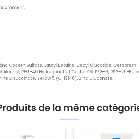
bondamment.
c Coceth Sulfate, Lauryl Betaine, Decyl Glucoside, Ceteareth-6
opyl Alcohol, PEG-40 Hydrogenated Castor Oil, PEG-6, PPG-26-But
ne Disuccinate, Yellow 5 (CI 19140), Zinc Gluconate.
Produits de la même catégori