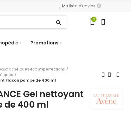
Ma liste d'envies
0
0
search
hopédie
Promotions
eaux acnéiques et à imperfections
néiques
nt Flacon pompe de 400 ml
NCE Gel nettoyant
 de 400 ml