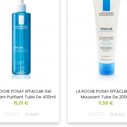
OCHE POSAY EFFACLAR Gel
LA ROCHE POSAY EFFACLA
nt Purifiant Tube De 400ml
Moussant Tube De 200
15,01 €
11,56 €
(
0
Avis
)
(
0
Avis
)