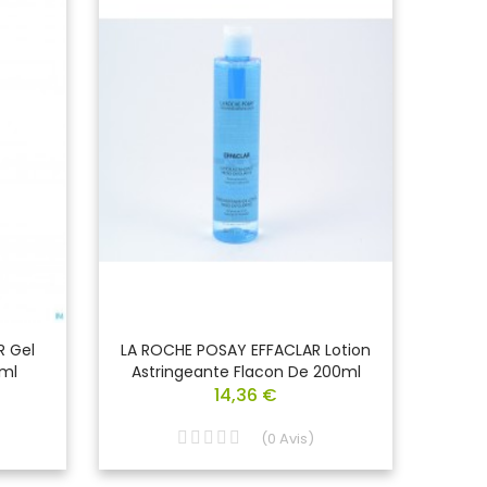
R Gel
LA ROCHE POSAY EFFACLAR Lotion
BIOD
ml
Astringeante Flacon De 200ml
Net
14,36 €
(
0
Avis
)