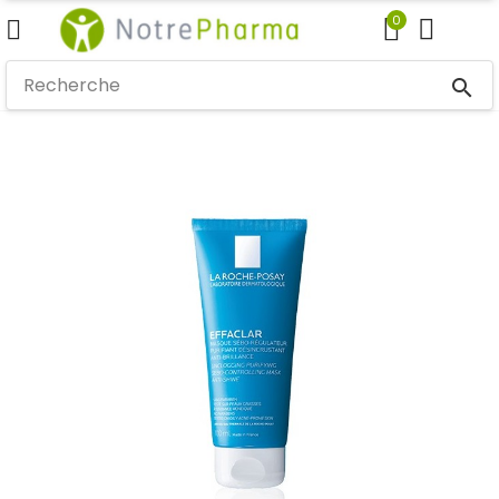
0
search