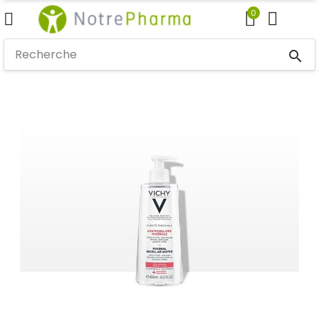
0
search