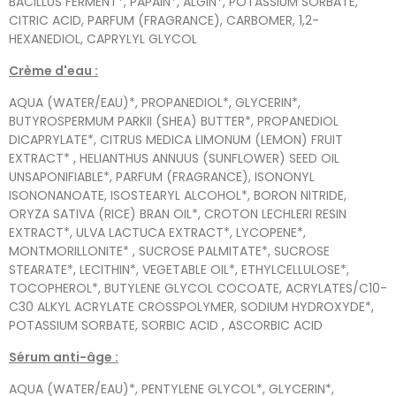
BACILLUS FERMENT*, PAPAIN*, ALGIN*, POTASSIUM SORBATE,
CITRIC ACID, PARFUM (FRAGRANCE), CARBOMER, 1,2-
HEXANEDIOL, CAPRYLYL GLYCOL
Crème d'eau :
AQUA (WATER/EAU)*, PROPANEDIOL*, GLYCERIN*,
BUTYROSPERMUM PARKII (SHEA) BUTTER*, PROPANEDIOL
DICAPRYLATE*, CITRUS MEDICA LIMONUM (LEMON) FRUIT
EXTRACT* , HELIANTHUS ANNUUS (SUNFLOWER) SEED OIL
UNSAPONIFIABLE*, PARFUM (FRAGRANCE), ISONONYL
ISONONANOATE, ISOSTEARYL ALCOHOL*, BORON NITRIDE,
ORYZA SATIVA (RICE) BRAN OIL*, CROTON LECHLERI RESIN
EXTRACT*, ULVA LACTUCA EXTRACT*, LYCOPENE*,
MONTMORILLONITE* , SUCROSE PALMITATE*, SUCROSE
STEARATE*, LECITHIN*, VEGETABLE OIL*, ETHYLCELLULOSE*,
TOCOPHEROL*, BUTYLENE GLYCOL COCOATE, ACRYLATES/C10-
C30 ALKYL ACRYLATE CROSSPOLYMER, SODIUM HYDROXYDE*,
POTASSIUM SORBATE, SORBIC ACID , ASCORBIC ACID
Sérum anti-âge :
AQUA (WATER/EAU)*, PENTYLENE GLYCOL*, GLYCERIN*,