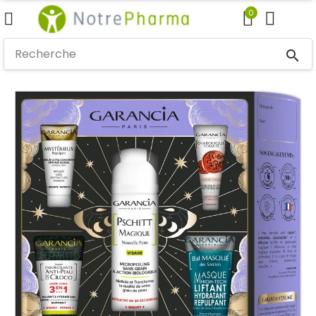
0
search