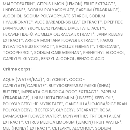
MALTODEXTRIN*, CITRUS LIMON (LEMON) FRUIT EXTRACT*,
UNDECANE*, SODIUM POLYACRYLATE, PARFUM (FRAGRANCE),
ALCOHOL, SODIUM POLYACRYLATE STARCH, SODIUM
HYALURONATE*, ALOE BARBADENSIS LEAF EXTRACT*, DIPEPTIDE
DIAMINOBUTYROYL BENZYLAMIDE DIACETATE, ACETYL
HEXAPEPTIDE-8, ACMELLA OLERACEA EXTRACT*, JANIA RUBENS
EXTRACT*, ARNICA MONTANA FLOWER EXTRACT*, FAGUS
SYLVATICA BUD EXTRACT*, BACILLUS FERMENT*, TRIDECANE*,
TOCOPHEROL*, SODIUM CARRAGEENAN*, PHENETHYL ALCOHOL,
CAPRYLYL GLYCOL, BENZYL ALCOHOL, BENZOIC ACID
Crème corps :
AQUA (WATER/EAU)*, GLYCERIN*, COCO-
CAPRYLATE/CAPRATE*, BUTYROSPERMUM PARKII (SHEA)
BUTTER*, IMPERATA CYLINDRICA ROOT EXTRACT*, PARFUM
(FRAGRANCE), LINUM USITATISSIMUM (LINSEED) SEED OIL*,
POLYGLYCERYL-10 MYRISTATE*, CANDELILLA/JOJOBA/RICE BRAN
POLYGLYCERYL-3 ESTERS*, GLYCERYL STEARATE*, ROSA
DAMASCENA FLOWER WATER*, MENYANTHES TRIFOLIATA LEAF
EXTRACT*, CITRUS MEDICA LIMONUM (LEMON) FRUIT WATER*,
MEL (HONEY) EXTRACT*, CETEARYL ALCOHOL*, SODIUM