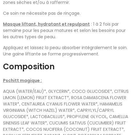
zones sèches et/ou à raffermir.
Ce soin ne nécessite pas de rinçage.
Masque liftant, hydratant et repulpant
: 1 à 2 fois par
semaine pour les peaux matures et selon les besoins pour
les autres types de peau.
Appliquez et laissez la peau absorber intégralement le soin.
Une gaine liftante se forme progressivement.
Composition
Pschitt magique :
AQUA (WATER/EAU)*, GLYCERIN*, COCO GLUCOSIDE*, CITRUS
LIMON (LEMON) FRUIT EXTRACT*, ROSA DAMASCENA FLOWER
WATER*, CENTAUREA CYANUS FLOWER WATER*, HAMAMELIS
VIRGINIANA (WITCH HAZEL) WATER*, CAPRYLYL/CAPRYL
GLUCOSIDE*, LACTOBACILLUS*, PROPYLENE GLYCOL, CAMELLIA
SINENSIS LEAF WATER*, CUCUMIS SATIVUS (CUCUMBER) FRUIT
EXTRACT*, COCOS NUCIFERA (COCONUT) FRUIT EXTRACT*,