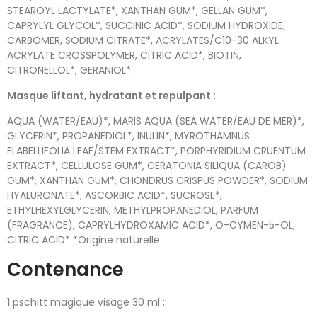
STEAROYL LACTYLATE*, XANTHAN GUM*, GELLAN GUM*,
CAPRYLYL GLYCOL*, SUCCINIC ACID*, SODIUM HYDROXIDE,
CARBOMER, SODIUM CITRATE*, ACRYLATES/C10-30 ALKYL
ACRYLATE CROSSPOLYMER, CITRIC ACID*, BIOTIN,
CITRONELLOL*, GERANIOL*.
Masque liftant, hydratant et repulpant :
AQUA (WATER/EAU)*, MARIS AQUA (SEA WATER/EAU DE MER)*,
GLYCERIN*, PROPANEDIOL*, INULIN*, MYROTHAMNUS
FLABELLIFOLIA LEAF/STEM EXTRACT*, PORPHYRIDIUM CRUENTUM
EXTRACT*, CELLULOSE GUM*, CERATONIA SILIQUA (CAROB)
GUM*, XANTHAN GUM*, CHONDRUS CRISPUS POWDER*, SODIUM
HYALURONATE*, ASCORBIC ACID*, SUCROSE*,
ETHYLHEXYLGLYCERIN, METHYLPROPANEDIOL, PARFUM
(FRAGRANCE), CAPRYLHYDROXAMIC ACID*, O-CYMEN-5-OL,
CITRIC ACID* *Origine naturelle
Contenance
1 pschitt magique visage 30 ml ;