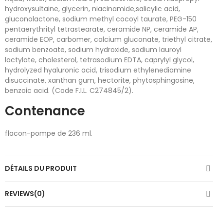
hydroxysultaine, glycerin, niacinamide,salicylic acid,
gluconolactone, sodium methyl cocoyl taurate, PEG-150
pentaerythrityl tetrastearate, ceramide NP, ceramide AP,
ceramide EOP, carbomer, calcium gluconate, triethyl citrate,
sodium benzoate, sodium hydroxide, sodium lauroyl
lactylate, cholesterol, tetrasodium EDTA, caprylyl glycol,
hydrolyzed hyaluronic acid, trisodium ethylenediamine
disuccinate, xanthan gum, hectorite, phytosphingosine,
benzoic acid. (Code F.I.L. C274845/2).
Contenance
flacon-pompe de 236 ml.
DÉTAILS DU PRODUIT
REVIEWS(0)