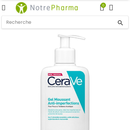
0
search