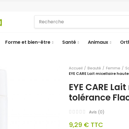
Forme et bien-être
Santé
Animaux
Ort
Accueil
Beauté
Femme
S
EYE CARE Lait micellaire haut
EYE CARE Lait
tolérance Fla
Avis (
0
)
9,29 €
TTC