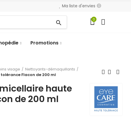
Ma liste d'envies
0
0
search
hopédie
Promotions
oins visage
Nettoyants-démaquillants
e tolérance Flacon de 200 ml
 micellaire haute
con de 200 ml