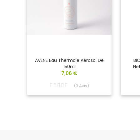
 Eau
AVENE Eau Thermale Aérosol De
BI
n De
150ml
Net
7,06 €
(
0
Avis
)