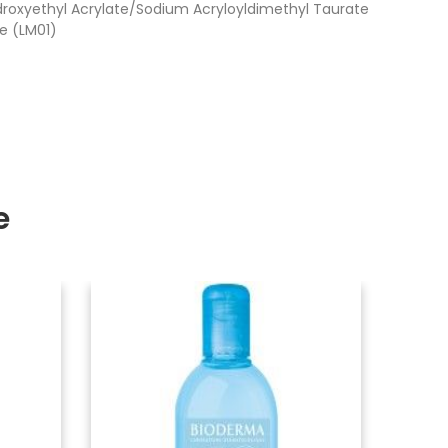
ydroxyethyl Acrylate/Sodium Acryloyldimethyl Taurate
e (LM01)
e