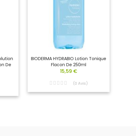
lution
BIODERMA HYDRABIO Lotion Tonique
BIODER
con De
Flacon De 250ml
Micel
15,59 €
Apa
(
0
Avis
)