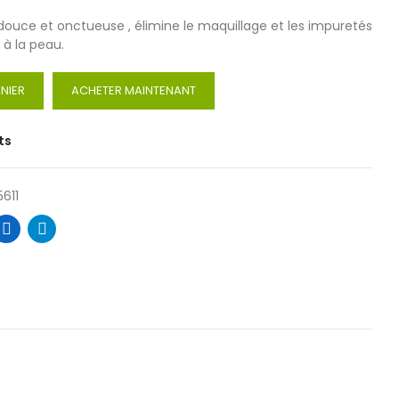
e douce et onctueuse , élimine le maquillage et les impuretés
à la peau.
NIER
ACHETER MAINTENANT
ts
611