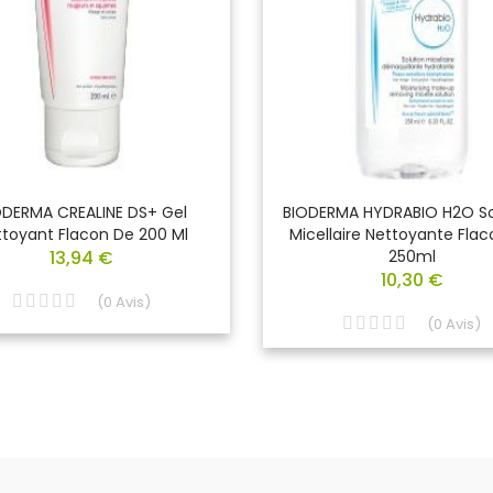
ODERMA CREALINE DS+ Gel
BIODERMA HYDRABIO H2O So
toyant Flacon De 200 Ml
Micellaire Nettoyante Fla
13,94 €
250ml
10,30 €
(
0
Avis
)
(
0
Avis
)