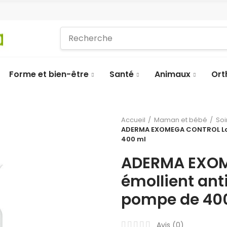
Forme et bien-être
Santé
Animaux
Ort
Accueil
Maman et bébé
Soi
ADERMA EXOMEGA CONTROL Lait
400 ml
ADERMA EXOM
émollient ant
pompe de 40
Avis (
0
)