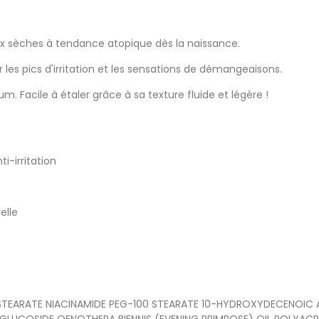
x sèches à tendance atopique dès la naissance.
 les pics d'irritation et les sensations de démangeaisons.
m. Facile à étaler grâce à sa texture fluide et légère !
i-irritation
elle
STEARATE NIACINAMIDE PEG-100 STEARATE 10-HYDROXYDECENOIC 
LUCOSIDE OENOTHERA BIENNIS (EVENING PRIMROSE) OIL POLYAC