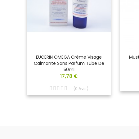
 Crème
EUCERIN OMEGA Crème Visage
Must
Ml
Calmante Sans Parfum Tube De
50ml
17,78 €
(
0
Avis
)