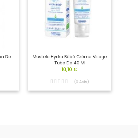
con De
Mustela Hydra Bébé Crème Visage
MUST
Tube De 40 Ml
10,10 €
(
0
Avis
)