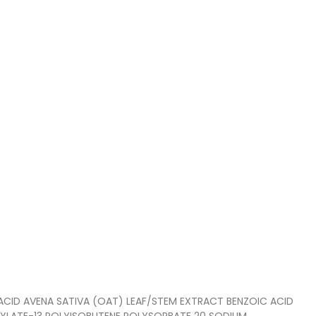
ACID AVENA SATIVA (OAT) LEAF/STEM EXTRACT BENZOIC ACID
RYLATE-13 POLYISOBUTENE POLYSORBATE 20 SODIUM