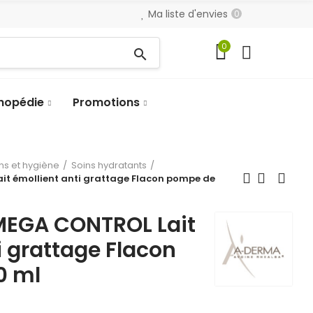
Ma liste d'envies
0
0
search
hopédie
Promotions
ns et hygiène
Soins hydratants
 émollient anti grattage Flacon pompe de
EGA CONTROL Lait
i grattage Flacon
0 ml