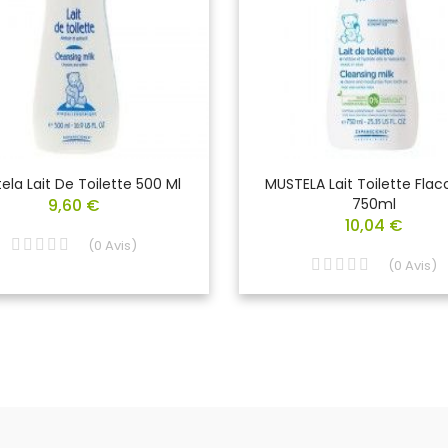
ela Lait De Toilette 500 Ml
MUSTELA Lait Toilette Fla
9,60 €
750ml
10,04 €
(
0
Avis
)
(
0
Avis
)