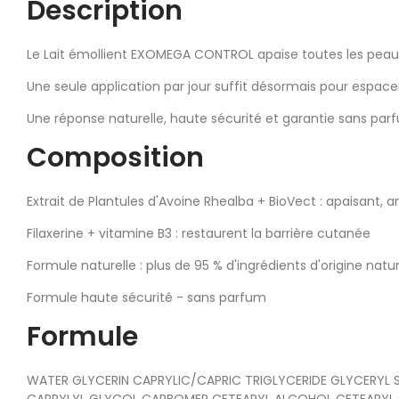
Description
Le Lait émollient EXOMEGA CONTROL apaise toutes les peau
Une seule application par jour suffit désormais pour espacer
Une réponse naturelle, haute sécurité et garantie sans parfu
Composition
Extrait de Plantules d'Avoine Rhealba + BioVect : apaisant, ant
Filaxerine + vitamine B3 : restaurent la barrière cutanée
Formule naturelle : plus de 95 % d'ingrédients d'origine natur
Formule haute sécurité - sans parfum
Formule
WATER GLYCERIN CAPRYLIC/CAPRIC TRIGLYCERIDE GLYCERYL 
CAPRYLYL GLYCOL CARBOMER CETEARYL ALCOHOL CETEARYL G