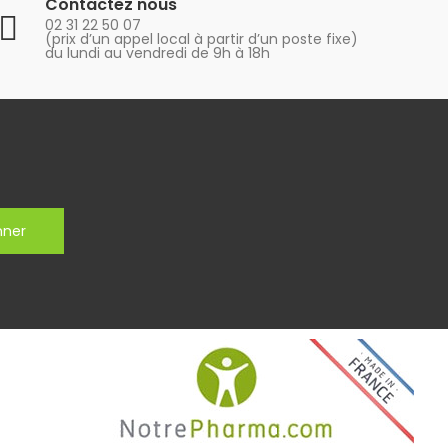
Contactez nous
02 31 22 50 07
(prix d’un appel local à partir d’un poste fixe)
du lundi au vendredi de 9h à 18h
nner