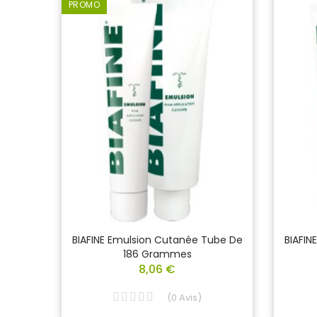
PROMO
Lai De
BIAFINE Emulsion Cutanée Tube De
BIAFIN
0 Ml
186 Grammes
8,06 €
(
0
Avis
)