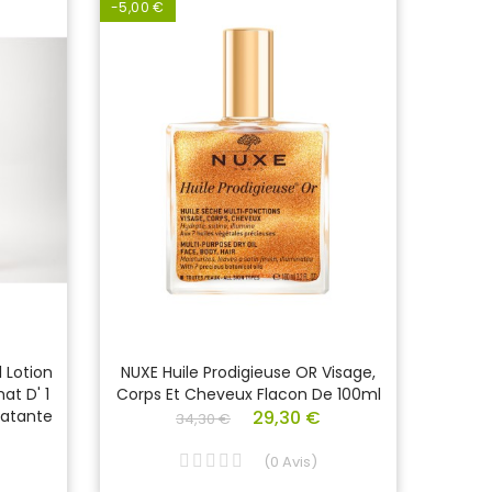
-5,00 €
 Lotion
NUXE Huile Prodigieuse OR Visage,
LAIN
at D' 1
Corps Et Cheveux Flacon De 100ml
Très 
ratante
29,30 €
34,30 €
(
0
Avis
)