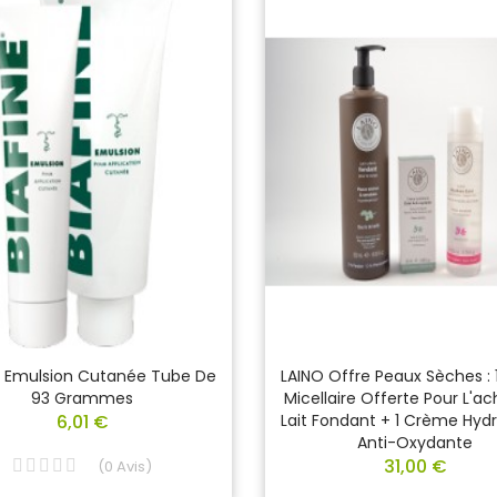
E Emulsion Cutanée Tube De
LAINO Offre Peaux Sèches : 1
93 Grammes
Micellaire Offerte Pour L'ach
6,01 €
Lait Fondant + 1 Crème Hyd
Anti-Oxydante
31,00 €
(
0
Avis
)