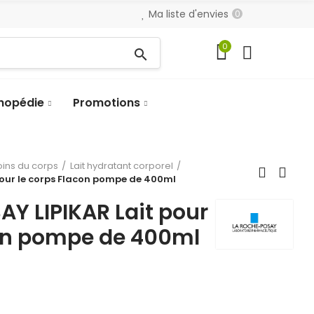
Ma liste d'envies
0
0
search
hopédie
Promotions
oins du corps
Lait hydratant corporel
pour le corps Flacon pompe de 400ml
Y LIPIKAR Lait pour
con pompe de 400ml