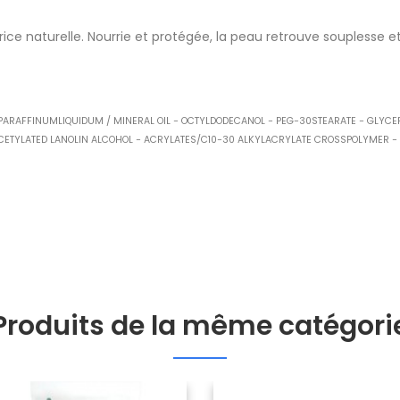
rice naturelle. Nourrie et protégée, la peau retrouve souplesse e
PARAFFINUMLIQUIDUM / MINERAL OIL − OCTYLDODECANOL − PEG−30STEARATE − GLYCER
ACETYLATED LANOLIN ALCOHOL − ACRYLATES/C10−30 ALKYLACRYLATE CROSSPOLYMER −
Produits de la même catégori