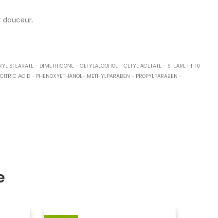
t douceur.
YL STEARATE − DIMETHICONE − CETYLALCOHOL − CETYL ACETATE − STEARETH−10
 CITRIC ACID − PHENOXYETHANOL− METHYLPARABEN − PROPYLPARABEN −
e