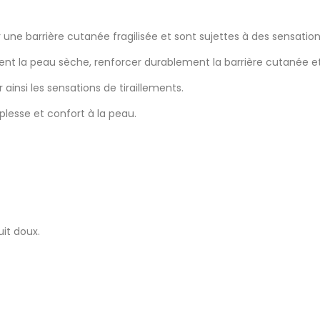
ne barrière cutanée fragilisée et sont sujettes à des sensations d
nt la peau sèche, renforcer durablement la barrière cutanée et 
paiser ainsi les sensations de tiraillements.
t redonner souplesse et confort à la peau.
it doux.