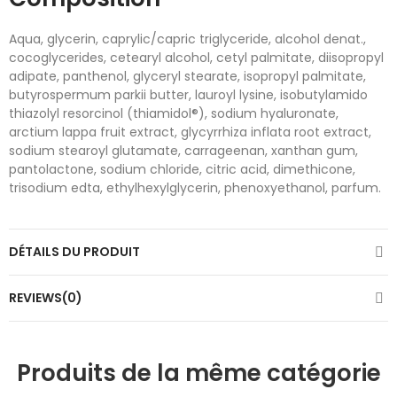
Aqua, glycerin, caprylic/capric triglyceride, alcohol denat.,
cocoglycerides, cetearyl alcohol, cetyl palmitate, diisopropyl
adipate, panthenol, glyceryl stearate, isopropyl palmitate,
butyrospermum parkii butter, lauroyl lysine, isobutylamido
thiazolyl resorcinol (thiamidol®), sodium hyaluronate,
arctium lappa fruit extract, glycyrrhiza inflata root extract,
sodium stearoyl glutamate, carrageenan, xanthan gum,
pantolactone, sodium chloride, citric acid, dimethicone,
trisodium edta, ethylhexylglycerin, phenoxyethanol, parfum.
DÉTAILS DU PRODUIT
REVIEWS(0)
Produits de la même catégorie