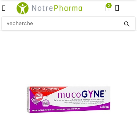
0
search