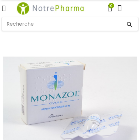
0
search