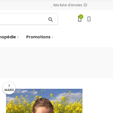
Ma liste d'envies
0
0
search
hopédie
Promotions
7
MARS