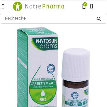
0
search