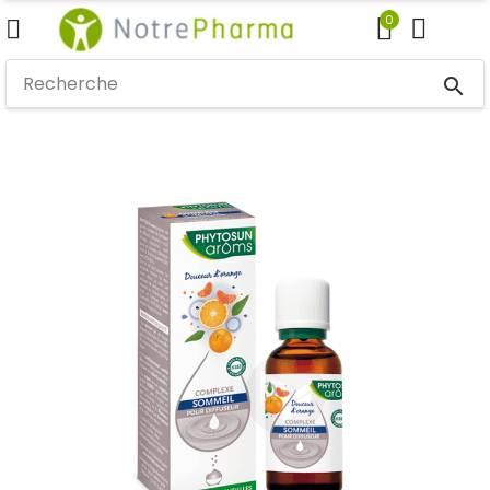
0
search