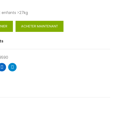
et enfants >27kg
NIER
ACHETER MAINTENANT
ts
9590