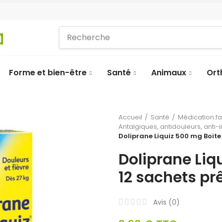
Forme et bien-être
Santé
Animaux
Ort
Accueil
Santé
Médication f
Antalgiques, antidouleurs, anti
Doliprane Liquiz 500 mg Boite 
Doliprane Liq
12 sachets prê
Avis (
0
)