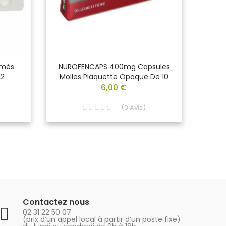
imés
NUROFENCAPS 400mg Capsules
NU
12
Molles Plaquette Opaque De 10
6,00 €
(
0
Avis
)
Contactez nous
02 31 22 50 07
(prix d’un appel local à partir d’un poste fixe)