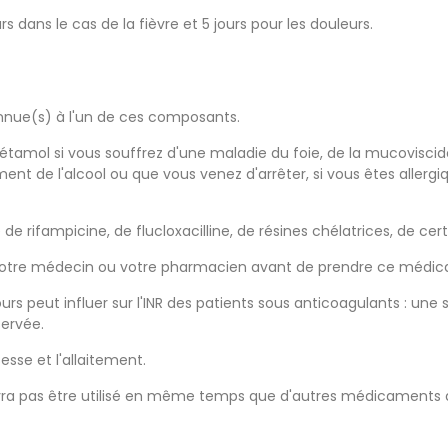
s dans le cas de la fièvre et 5 jours pour les douleurs.
onnue(s) à l'un de ces composants.
tamol si vous souffrez d'une maladie du foie, de la mucoviscido
 de l'alcool ou que vous venez d'arrêter, si vous êtes allergiq
e rifampicine, de flucloxacilline, de résines chélatrices, de cert
r votre médecin ou votre pharmacien avant de prendre ce médi
rs peut influer sur l'INR des patients sous anticoagulants : une
servée.
sse et l'allaitement.
evra pas être utilisé en même temps que d'autres médicaments 