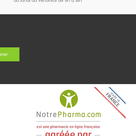
du lundi au vendredi de 9h à 18h
nner