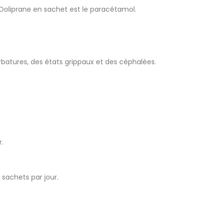
e Doliprane en sachet est le paracétamol.
rbatures, des états grippaux et des céphalées.
r.
 sachets par jour.