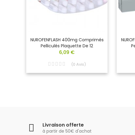
on
NUROFENFLASH 400mg Comprimés
NUROF
0ml
Pelliculés Plaquette De 12
P
6,09 €
(
0
Avis
)
Livraison offerte
à partir de 50€ d'achat