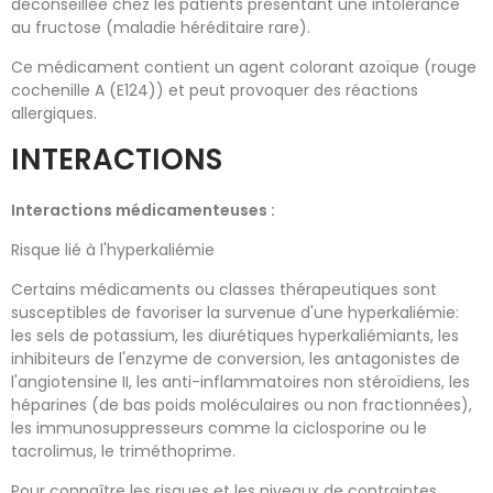
déconseillée chez les patients présentant une intolérance
au fructose (maladie héréditaire rare).
Ce médicament contient un agent colorant azoïque (rouge
cochenille A (E124)) et peut provoquer des réactions
allergiques.
INTERACTIONS
Interactions médicamenteuses :
Risque lié à l'hyperkaliémie
Certains médicaments ou classes thérapeutiques sont
susceptibles de favoriser la survenue d'une hyperkaliémie:
les sels de potassium, les diurétiques hyperkaliémiants, les
inhibiteurs de l'enzyme de conversion, les antagonistes de
l'angiotensine II, les anti-inflammatoires non stéroïdiens, les
héparines (de bas poids moléculaires ou non fractionnées),
les immunosuppresseurs comme la ciclosporine ou le
tacrolimus, le triméthoprime.
Pour connaître les risques et les niveaux de contraintes