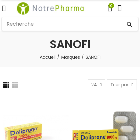
0
search
SANOFI
Accueil
Marques
SANOFI
24
Trier par