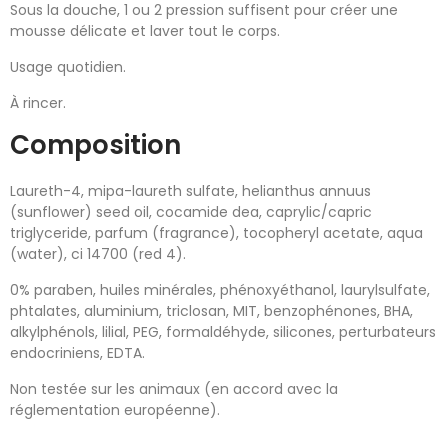
Sous la douche, 1 ou 2 pression suffisent pour créer une
mousse délicate et laver tout le corps.
Usage quotidien.
À rincer.
Composition
Laureth-4, mipa-laureth sulfate, helianthus annuus
(sunflower) seed oil, cocamide dea, caprylic/capric
triglyceride, parfum (fragrance), tocopheryl acetate, aqua
(water), ci 14700 (red 4).
0% paraben, huiles minérales, phénoxyéthanol, laurylsulfate,
phtalates, aluminium, triclosan, MIT, benzophénones, BHA,
alkylphénols, lilial, PEG, formaldéhyde, silicones, perturbateurs
endocriniens, EDTA.
Non testée sur les animaux (en accord avec la
réglementation européenne).