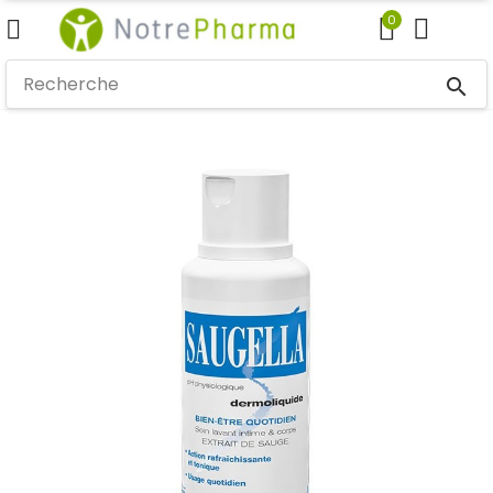
0
search