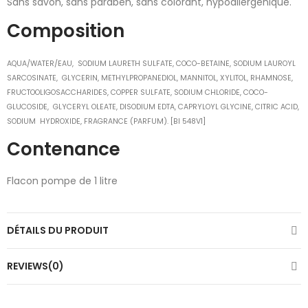
Sans savon, sans paraben, sans colorant, hypoallergénique.
Composition
AQUA/WATER/EAU, SODIUM LAURETH SULFATE, COCO-BETAINE, SODIUM LAUROYL
SARCOSINATE, GLYCERIN, METHYLPROPANEDIOL, MANNITOL, XYLITOL, RHAMNOSE,
FRUCTOOLIGOSACCHARIDES, COPPER SULFATE, SODIUM CHLORIDE, COCO-
GLUCOSIDE, GLYCERYL OLEATE, DISODIUM EDTA, CAPRYLOYL GLYCINE, CITRIC ACID,
SODIUM HYDROXIDE, FRAGRANCE (PARFUM). [BI 548V1]
Contenance
Flacon pompe de 1 litre
DÉTAILS DU PRODUIT
REVIEWS(0)